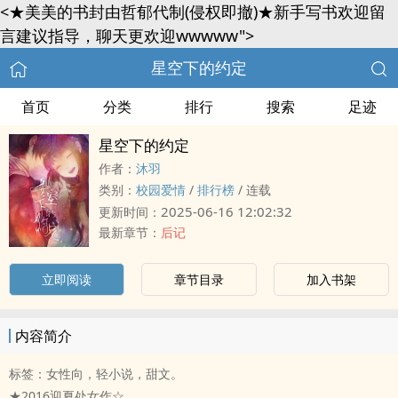
<★美美的书封由​哲郁代制(侵权即撤)★新手写书欢迎留
言建议指导，聊天更欢迎wwwww">
星空下的约定
首页
分类
排行
搜索
足迹
星空下的约定
作者：
沐羽
类别：
校园爱情
/
排行榜
/
连载
2025-06-16 12:02:32
更新时间：
最新章节：
后记
立即阅读
章节目录
加入书架
内容简介
标签：女性向，轻小说，甜文。
★2016迎夏处女作☆