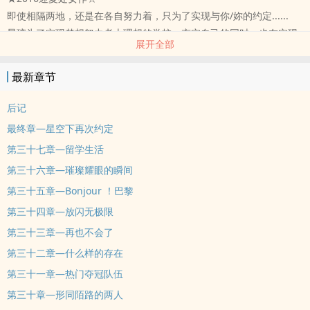
即使相隔两地，还是在各自努力着，只为了实现与你/妳的约定......
​星璃为了实现梦想努力考上理想的学校，充实自己的同时，也在实现
展开全部
梦想的旅途中遇到了"他"...
他---成熟稳重，像月亮般静谧沉着，是品学兼优的学生会会长，同时
最新章节
也是她的直属学长--向宇。
他---有着太阳的温暖，同时也有着月亮的神秘，就像是晨间里的一道
后记
光，体贴中带点霸道，是
最终章—星空下再次约定
约定与她一起实现梦想的人，同时也是她的青梅竹马--斯辰。
第三十七章—留学生活
他---阳光外向，像太阳般耀眼夺目，总能适时地陪伴在她身边，同时
第三十六章—璀璨耀眼的瞬间
也是她的直属学弟--廷皓。
哪个"他"才是能陪她实现梦想的人呢?
第三十五章—Bonjour ！巴黎
属于这个夏天的星空浪漫系爱恋故事正式开始.......
第三十四章—放闪无极限
||更文时间||日更
第三十三章—再也不会了
||加更||收藏&珍珠达10之倍数(加更乙次完成)
第三十二章—什么样的存在
★甜甜微酸的校园文，一半校园剧情，一半爱情元素。
第三十一章—热门夺冠队伍
★人物角色是慢慢铺陈加入，由于剧情的关系，男主约在中期才会现
身，所以前期恋爱元素较少，还请见谅><
第三十章—形同陌路的两人
★美美的书封由​哲郁代制(侵权即撤)