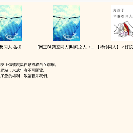
‍‎同‍‎‌人‌‍ 岳柳
[网王BL架空‍‎同‍‎‌人‌‍]时间之人〈ALL不二〉
網友上傳或爬蟲自動抓取自互聯網。
級網站，未成年者不可閱覽。
犯了您的權利，敬請聯系我們。