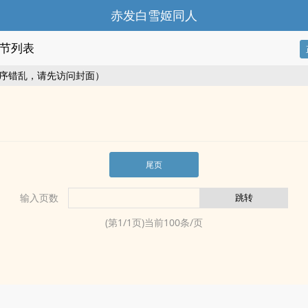
赤发白雪姬‍‎同‍‎‌人‌‍
节列表
序错乱，请先访问封面）
尾页
输入页数
(第
1
/
1
页)当前
100
条/页