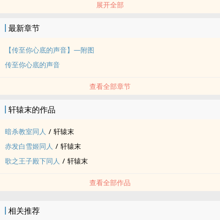
展开全部
*可能OOC
*更新时间不定
最新章节
*cp向：
欧比x我（仅限第一、二章，有雷者可跳过
【传至你心底的声音】—附图
千x白雪
传至你心底的声音
光秀x木木
待增加......
查看全部章节
**对上述有雷者，请自行回避**
‖勿在留言处刷其他无出现cp‖
轩辕末的作品
‖此文皆为脑补产物，若有雷同仅属巧合‖
暗杀教室‍同‌‌人‎‌‍
/
轩辕末
__________________________________________
封面为轩辕封（羽翅）所制
赤发白雪姬‍同‌‌人‎‌‍
/
轩辕末
（图源待补）如有侵权将立即撤下
歌之王子殿下‍同‌‌人‎‌‍
/
轩辕末
FB粉专欢迎大家来喝个咖啡，聊个是非♪☆＼(^０^＼) ♪(／^-^)／☆
》末&封
查看全部作品
相关推荐