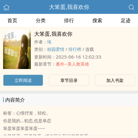
大笨蛋,我喜欢你
首页
分类
排行
搜索
足迹
大笨蛋,我喜欢你
作者：
珞
类别：
校园爱情
/
排行榜
/
连载
2025-06-16 12:02:33
更新时间：
最新章节：
番外--美人救英雄
立即阅读
章节目录
加入书架
内容简介
标签：心情抒发，轻松。
你是我的...初恋,也是单恋
笨蛋笨蛋笨蛋笨蛋~~~
你是笨蛋 , 我是笨蛋 , 或许因为我们都是笨蛋...