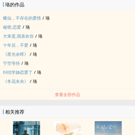
珞的作品
蝶仙，不存在的爱情
/
珞
秘密,恋爱
/
珞
大笨蛋,我喜欢你
/
珞
十年后，不爱
/
珞
《星光余晖》
/
珞
宁空等待
/
珞
纠结学姊恋爱了
/
珞
《冬花未央》
/
珞
查看全部作品
相关推荐