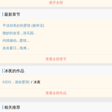
展开全部
如内容有雷同，某些部份是来自动漫里的剧情，但是其他都是自编。
封面如有侵犯到版权，会立即撤。
最新章节
平淡却美好的爱情 (最终话)
微妙的改变...游乐园..
内情煽动...爱情...
炎炎夏日...海滩...
查看全部章节
冰夜的作品
KIDO，请妳爱我!
/
冰夜
查看全部作品
相关推荐