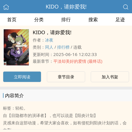
KIDO，请妳爱我!
首页
分类
排行
搜索
足迹
KIDO，请妳爱我!
作者：
冰夜
类别：
同人
/
排行榜
/
连载
2025-06-16 12:02:33
更新时间：
最新章节：
平淡却美好的爱情 (最终话)
立即阅读
章节目录
加入书架
内容简介
标签：轻松。
自【目隐都市的演译者】，也可以说是【阳炎计划】
灵感来自这部动漫，希望大家会喜欢，如有侵犯到阳炎计划的话，会
立删。