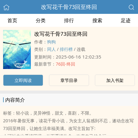
改写花千骨73回至终回
首页
分类
排行
搜索
足迹
改写花千骨73回至终回
作者：
狗狗
类别：
‎同‍人‌‎‎
/
排行榜
/
连载
2025-06-16 12:02:35
更新时间：
最新章节：
76回-终回
立即阅读
章节目录
加入书架
内容简介
标签：轻小说，灵异神怪，甜文，喜剧，不限。
2016年暑假无事，读花千骨小说，为女主人翁感到不忍，遂动念改写
73回至终回，让她生活幸福美满。改写主旨如下:
人可以走出爱情困境，放下爱情执念，改变自己的命运。