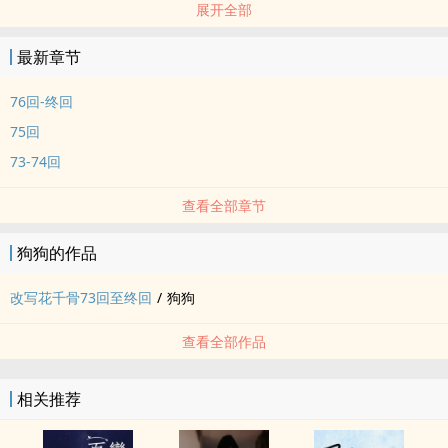
展开全部
爱情可以喜乐幸福，不必揪心虐肝。
小我可与大义双全，并存成长。
最新章节
正邪不必两立，且应重新审查定夺其内涵。读者阅读时，注意以下警
语:
76回-终回
勿比较本人及果果，人如其文而人异也。
75回
勿来信提问或赐教，生命如过隙白驹。
73-74回
喜欢看继续看，不爱看就甭看，如此而已。注: 新人结婚时宾客的贺礼
出自大纪元报”实用科技与发明” /b5/nf3151_2.htm
查看全部章节
狗狗的作品
改写花千骨73回至终回
/
狗狗
查看全部作品
相关推荐