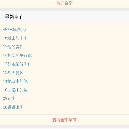
展开全部
相遇后唐晓谕拆穿冯远笑脸迎人的面具，
发现他心底藏着的那头凶猛狮子，
最新章节
明明毫无交集，狮子却拼命的缠着他不放，
大口咬上唐晓谕的肩颈，昭告众人：你是我的。
番外-棒球(H)
abo世界观相关文
16过去与未来
‍‌‍腹‎黑‌Alpha对上火爆Bata，
15他的责任
有肉有甜头，每晚八点更新*･:≡( ε:)
14相交的平行线
*abo世界观涉及‎‌‍男‎‌男‎‌生子等设定，不适者请慎入
13领地记号(H)
12烈火蔓延
11她口中的他
10回忆中的她
09距离
08猛狮出闸
查看全部章节