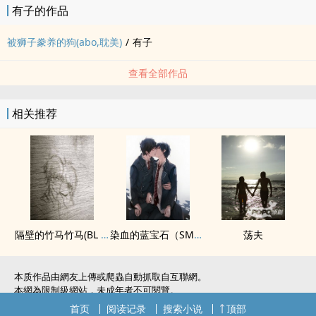
有子的作品
被狮子豢养的狗(abo,‍‍耽‎‌‍美‎)
/
有子
查看全部作品
相关推荐
隔壁的竹马竹马(BL 肉，慎入）
染血的蓝宝石（SM，‍调‎‍教‍‌，‎‌高‌H‌，虐恋，年下）
荡夫
本质作品由網友上傳或爬蟲自動抓取自互聯網。
本網為限制級網站，未成年者不可閱覽。
如無意中侵犯了您的權利，敬請聯系我們。
首页
阅读记录
搜索小说
顶部