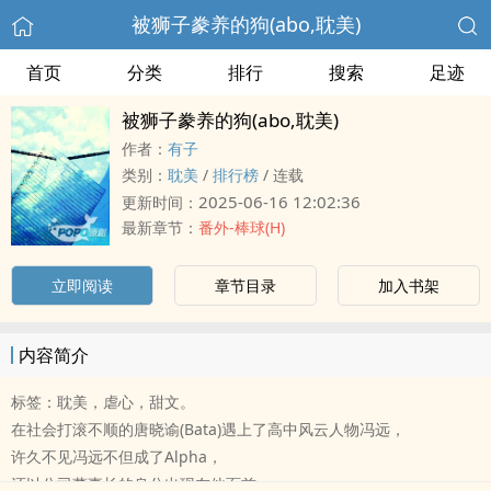
被狮子豢养的狗(abo,‍‍耽‎‌‍美‎)
首页
分类
排行
搜索
足迹
被狮子豢养的狗(abo,‍‍耽‎‌‍美‎)
作者：
有子
类别：
‍‍耽‎‌‍美‎
/
排行榜
/
连载
2025-06-16 12:02:36
更新时间：
最新章节：
番外-棒球(H)
立即阅读
章节目录
加入书架
内容简介
标签：‍‍耽‎‌‍美‎，虐心，甜文。
在社会打滚不顺的唐晓谕(Bata)遇上了高中风云人物冯远，
许久不见冯远不但成了Alpha，
还以公司董事长的身分出现在他面前，