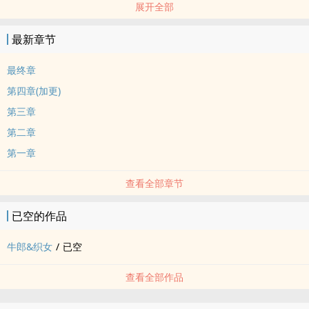
展开全部
这一次，他们的结局将会如何？
※ 书封感谢：紫絮，侵权即撤
最新章节
§ 我是食用注意事项你好 §
§文案很渣抱歉
最终章
§ 短文→level up→短篇
第四章(加更)
§ 作者脑洞中因缘际会下打捞起来的产物
第三章
§ 因为不知道要填什么类所以胡乱填了罗曼史(X)
第二章
§不定期更新无误
§纯纯der爱注意
第一章
§也许有外传......吧(?)
查看全部章节
已空的作品
牛郎&织女
/
已空
查看全部作品