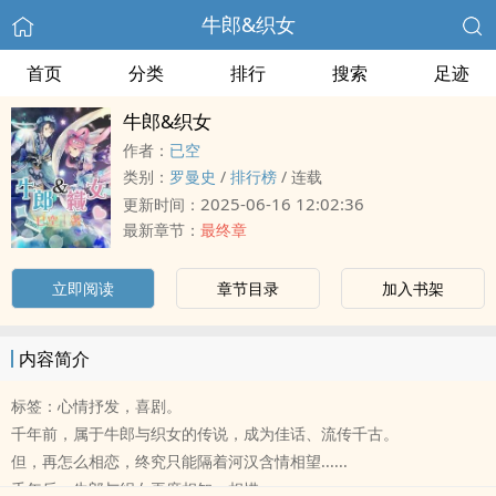
牛郎&织女
首页
分类
排行
搜索
足迹
牛郎&织女
作者：
已空
类别：
罗曼史
/
排行榜
/
连载
2025-06-16 12:02:36
更新时间：
最新章节：
最终章
立即阅读
章节目录
加入书架
内容简介
标签：心情抒发，喜剧。
千年前，属于牛郎与织女的传说，成为佳话、流传千古。
但，再怎么相恋，终究只能隔着河汉含情相望......
千年后，牛郎与织女再度相知、相惜。