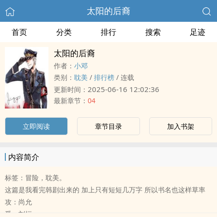
太阳的后裔
首页
分类
排行
搜索
足迹
太阳的后裔
作者：
小邓
类别：
‌‎耽‍‎‎美‍
/
排行榜
/
连载
2025-06-16 12:02:36
更新时间：
最新章节：
04
立即阅读
章节目录
加入书架
内容简介
标签：冒险，‌‎耽‍‎‎美‍。
这篇是我看完韩剧出来的 加上只有短短几万字 所以书名也这样草率
攻：尚允
受：刘恒