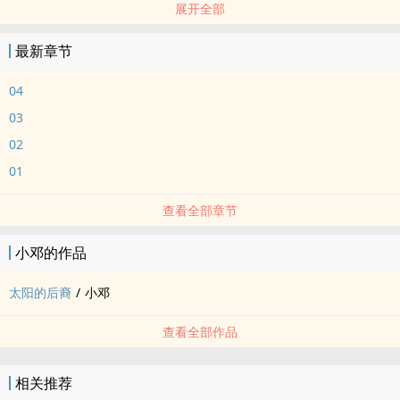
展开全部
因为不想失去，所以继续选择当军人，他总是希望那人总有天会看着
自己，却没有发现，那人始终都看着自己......
最新章节
04
03
02
01
查看全部章节
小邓的作品
太阳的后裔
/
小邓
查看全部作品
相关推荐