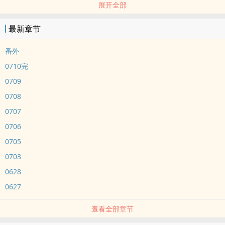
展开全部
分级:‎成‍‌‌人‎级（NC-17）
警告:无警示内容
最新章节
配对:Eggsy/Harry
注释:想想想想想了好久，还是自己写个肉来跟大家HIgh一下，辛苦
番外
喂饱读者得大大们，为了回报自己也来写一篇。
0710完
在下是无肉不欢的食肉主义，只有想扳开柯林叔双腿的妄想才能满
0709
足，又因为非常非常喜欢泰隆的颜艺，所以内文着重点就是肉。
0708
时间点落在量尺寸的后面，希望不会雷到大大们。
__________________________
0707
隔了一年又来更了，
0706
当然就是还债的吐便当啦！
0705
20160306
0703
0628
0627
查看全部章节