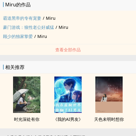
Miru的作品
霸道黑帝的专有宠妻
/
Miru
豪门游戏：狼性老公好威猛
/
Miru
顾少的独家挚爱
/
Miru
查看全部作品
相关推荐
时光深处有你
《我的AI男友》
天色未明时想你