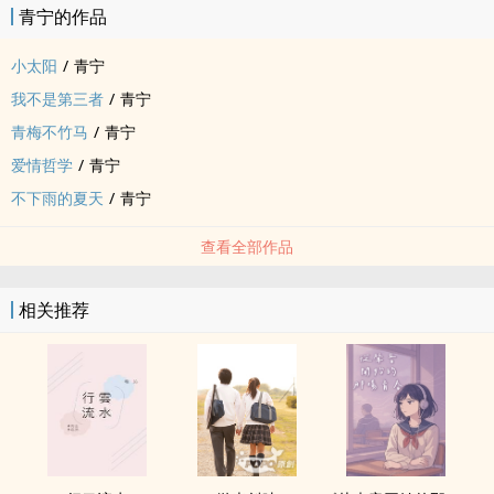
青宁的作品
郑正熙也对她说：「我想要保护妳、照顾妳，但妳让我觉得自己的关
心很多余。」
小太阳
/
青宁
她不想伤害任何一个人，可是不管怎么做，都一定会伤到其中一方。
我不是第三者
/
青宁
所以她只能果断舍弃其中一个人，然后转身，对那个正等着自己，而
青梅不竹马
/
青宁
她也在等的那个人，轻声且温柔地说：
​「我愿意只做你一个人的太阳，只为你照耀，并且永远也不离开
爱情哲学
/
青宁
你。」
不下雨的夏天
/
青宁
==========
◎目录
查看全部作品
序、悲惨的起源。
第一章、身为一个老师。
相关推荐
第二章、身为一个女人。
第三章、身为一个保护屏。
第四章、身为一个小太阳。
第五章、身为他的女人。
番外、和他在一起。
==========
◎搭配歌曲1：天使