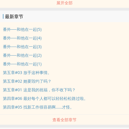
展开全部
我们如果是注定，就不会分开。
舒亦茹觉得自己真的是疯了，好好的任课老师她不当，偏偏去帮人家
最新章节
带班。
她为什么要这么傻啊？搞得自己那么累。
番外──和他在一起(5)
自从遇见齐泰旭后，她的教学生涯变得一蹋糊涂，烦恼一天比一天
番外──和他在一起(4)
多。
番外──和他在一起(3)
而好同事郑正熙也跟着让她心烦，为什么所有倒楣的事情全发生在她
番外──和他在一起(2)
身上？
可是随着时间一天一天过去，舒亦茹却开始觉得，自己越来越没办法
番外──和他在一起(1)
不管齐泰旭了。
第五章#03 放手这种事情。
他像是无力的花朵，正需要太阳的光芒。
第五章#02 她要毁约了吗？
他像是无助的小猫，正需要太阳的温暖。
第五章#01 这是我的祝福，你不收下吗？
舒亦茹想成为那个，照亮他的太阳，但是……
第四章#06 最好每个人都可以轻轻松松路过啦。
她和齐泰旭，是不能有那种关系的啊！
这种情感，是只能在心里的啊！
第四章#05 找新工作很容易啊……才怪。
因为他们是──师生关系。
查看全部章节
齐泰旭对她说：「我会等妳的，等妳有一天喜欢上像我这样的人。所
以……给我一个机会，好吗？」