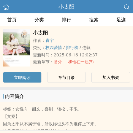
小太阳
首页
分类
排行
搜索
足迹
小太阳
作者：
青宁
类别：
校园爱情
/
排行榜
/
连载
2025-06-16 12:02:37
更新时间：
最新章节：
番外──和他在一起(5)
立即阅读
章节目录
加入书架
内容简介
标签：女性向，甜文，喜剧，轻松，不限。
【文案】
因为太阳从不属于谁，所以妳也从不为谁停止下来。
妳只需要相信，命运是早就注定好的，