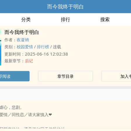
而今我终于明白
分类
排行
搜索
而今我终于明白
作者：
夜凝袡
类别：
校园爱情
/
排行榜
/
连载
2025-06-16 12:02:38
更新时间：
最新章节：
后记
即阅读
章节目录
加入
虐心，悲剧。
爱情／同性恋／请大家慎入❤
尽苦痛的她，遇见了如同天使般的她。