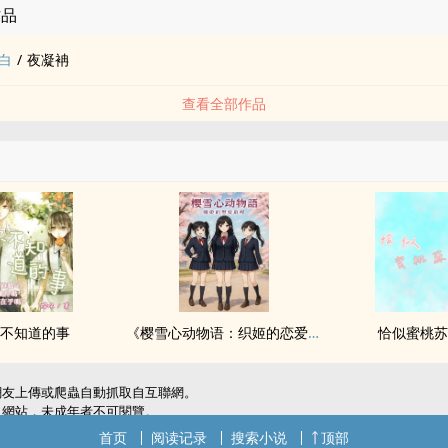
作品
白
/
夜凝袡
查看全部作品
不知道的事
《樱雪心动物语：织姬的恋爱启程》
恰似蜜桃
網友上傳或爬蟲自動抓取自互聯網。
級網站，未成年者不可閱覽。
犯了您的權利，敬請聯系我們。
首页
阅读记录
搜索小说
顶部