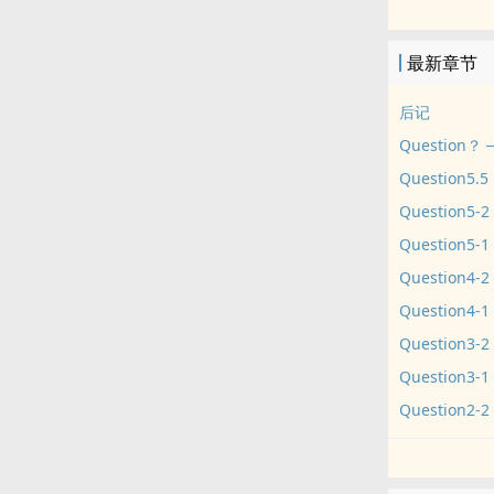
那一年的她们
多年后的她们
最新章节
那都无所谓。
－
后记
诞生于雪之中
Question
即使我们曾经
Questio
－
Questio
倘若她能早点
可惜，已经没
Questio
Questio
Questio
Questio
Questio
Questio