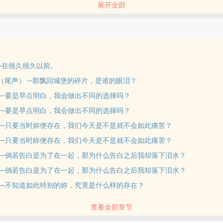
展开全部
单纯无知，可她们却已深深记住了彼此。
再相遇，但当初的天使却已经遗忘了她的存在。
的人鱼公主，爱上的不是爱上了别人的王子，而是注定无法回应她情感的
？ ─在很久很久以前。
无比亲近，却不是能牵手相伴的关系。
n5.5（尾声） ─那飘回城堡的碎片，是谁的眼泪？
n5-2 ─要是早点明白，我会做出不同的选择吗？
明白，或许最后的她们依然能够携手相伴。
有如果了。
n5-1 ─要是早点明白，我会做出不同的选择吗？
n4-2 ─只要当时妳便存在，我们今天是不是就不会如此痛苦？
n4-1 ─只要当时妳便存在，我们今天是不是就不会如此痛苦？
n3-2 ─倘若告白是为了在一起，那为什么告白之后我却落下泪水？
n3-1 ─倘若告白是为了在一起，那为什么告白之后我却落下泪水？
n2-2 ─不知道如此特别的妳，究竟是什么样的存在？
查看全部章节