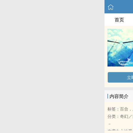
首页
立
内容简介
标签：百合，
分类：奇幻／
－
在雪白之地受