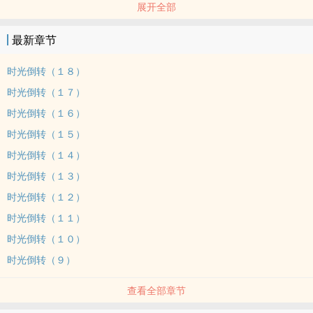
展开全部
黑色为试阅公开章节
沁叶——【时光倒转】
最新章节
＃１～＃9
＃１０～＃１８
时光倒转（１８）
＊Tags：眈美、二创、清水、虐。
时光倒转（１７）
＊书封作者：（暂无）
时光倒转（１６）
＊掌笔作者：沁叶
时光倒转（１５）
＊粉专网址：雨叶茗
＊本书印调网址：（不出本）
时光倒转（１４）
＊出本时封面：（不出本）
时光倒转（１３）
＊小提醒：若是喜欢我们这里的所有文，各位可以选择直接用ｐｏ币
时光倒转（１２）
购买未公开章节，或是等我们的实体书出来哦～（欲得知实体书消息
时光倒转（１１）
请关注粉专↑，谢谢）
时光倒转（１０）
时光倒转（９）
查看全部章节