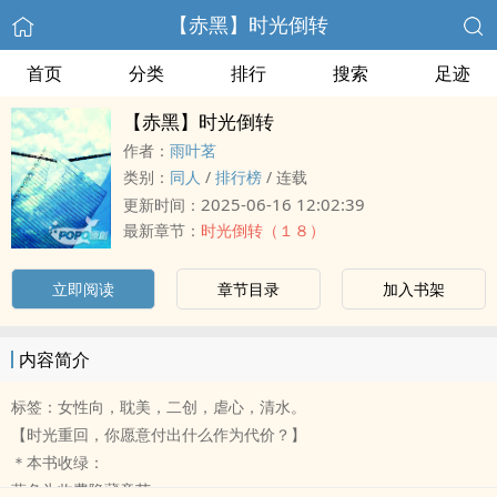
【赤黑】时光倒转
首页
分类
排行
搜索
足迹
【赤黑】时光倒转
作者：
雨叶茗
类别：
同人
/
排行榜
/
连载
2025-06-16 12:02:39
更新时间：
最新章节：
时光倒转（１８）
立即阅读
章节目录
加入书架
内容简介
标签：女性向，耽美，二创，虐心，清水。
【时光重回，你愿意付出什么作为代价？】
＊本书收绿：
蓝色为收费隐藏章节