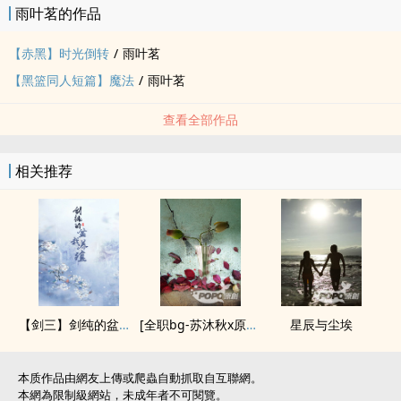
雨叶茗的作品
【赤黑】时光倒转
/
雨叶茗
【黑篮同人短篇】魔法
/
雨叶茗
查看全部作品
相关推荐
【剑三】剑纯的盆栽养殖
[全职bg-苏沐秋x原创女主]朱砂痣-夜来一笑番外(未看不影响阅读)
星辰与尘埃
本质作品由網友上傳或爬蟲自動抓取自互聯網。
本網為限制級網站，未成年者不可閱覽。