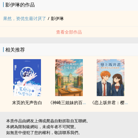
影伊琳的作品
▶ 第七章、有些努力
▶ 第八章、有些成果
果然，资优生最讨厌了
/
影伊琳
────────────────────────────
书封：图取自网路，若侵权立即撤下。
查看全部作品
相关推荐
末页的无声告白
《神崎三姐妹的百合校园生活》
《恋上坂井君：樱花与夏天之间的我们》
本质作品由網友上傳或爬蟲自動抓取自互聯網。
本網為限制級網站，未成年者不可閱覽。
如無意中侵犯了您的權利，敬請聯系我們。