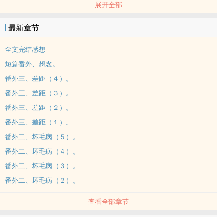
展开全部
真的很受不了那些整天和书混在一起的人，
成天窝在家里就只为了让成绩提高，
最新章节
简直浪费了外头阳光明媚的好天气。
「搞不懂你们为什么要这样，出来运动不是很好吗？」
全文完结感想
「资优生的想法并不是四肢发达的白痴能够理解的。」
短篇番外、想念。
因为一个名词引起无数场争吵，一天十次都还嫌太少。
番外三、差距（４）。
而俗话说：越吵感情越好。
番外三、差距（３）。
一段以『资优生』为基础的爱情就这么诞生。
「妳还讨厌资优生吗？」
番外三、差距（２）。
「讨厌死了，可惟独你例外。」
番外三、差距（１）。
因为你是资优生，我才能够与你相遇，经历一场特别的爱情。
番外二、坏毛病（５）。
︱章节｜ ︱番外｜
番外二、坏毛病（４）。
▶ 第一章、有些争吵 ▶ 番外一、守护（主角陈沂文）
番外二、坏毛病（３）。
▶ 第二章、有些心动 ▶ 番外二、坏毛病（主角邱意缇）
▶ 第三章、有些在意 ▶ 番外三、差距（主角柯咏宁）
番外二、坏毛病（２）。
▶ 第四章、有些想念 ▶ 短篇番外、想念
查看全部章节
▶ 第五章、有些明白
▶ 第六章、有些误会