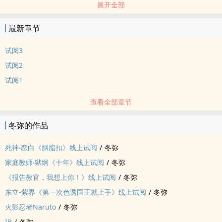
展开全部
阳差下又回到十年后，可这一回有所不同，因为十年前十年后的狱寺
都在同一个时空里！
最新章节
因为回不去，他们因此而与十年后的组织共处，泽田发现在十年后的
自己是如此被深爱着，甚至已经死去了都一样。
试阅3
十年后的狱寺成熟又可靠，让十年前的狱寺感到极度不安，他渴望变
试阅2
强，所以找上了某人帮助他缩短这十年的差距，却因此而让泽田陷入
试阅1
更大的危机里……！
查看全部章节
冬弥的作品
死神‧恋白《胭脂扣》线上试阅
/
冬弥
家庭教师‧狱纲《十年》线上试阅
/
冬弥
《报告教官，我想上你！》线上试阅
/
冬弥
东立-紫界《第一次‍‌色‍诱‎‌国王就上手》线上试阅
/
冬弥
火影忍者Naruto
/
冬弥
IB
/
冬弥