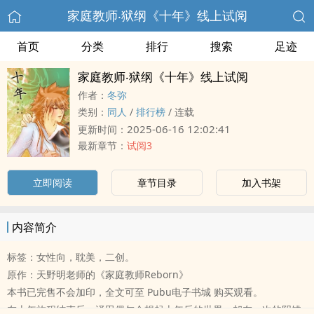
家庭教师‧狱纲《十年》线上试阅
首页
分类
排行
搜索
足迹
家庭教师‧狱纲《十年》线上试阅
作者：
冬弥
类别：
‍‍‌同‎‌人‎‌‍
/
排行榜
/
连载
2025-06-16 12:02:41
更新时间：
最新章节：
试阅3
立即阅读
章节目录
加入书架
内容简介
标签：女性向，‌耽‎‌‎美‎‌，二创。
原作：天野明老师的《家庭教师Reborn》
本书已完售不会加印，全文可至 Pubu电子书城 购买观看。
在十年旅程结束后，泽田偶尔会想起十年后的世界，却在一次的阴错