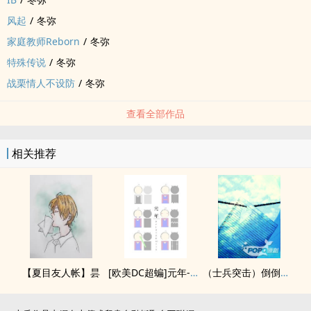
风起
/
冬弥
家庭教师Reborn
/
冬弥
特殊传说
/
冬弥
战栗情人不设防
/
冬弥
查看全部作品
相关推荐
【夏目友人帐】昙
[欧美DC超蝙]元年-30天各宇宙甜饼
（士兵突击）倒倒倒追史