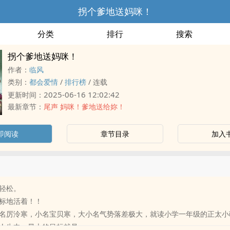
拐个爹地送妈咪！
分类
排行
搜索
拐个爹地送妈咪！
作者：
临风
类别：
都会爱情
/
排行榜
/
连载
2025-06-16 12:02:42
更新时间：
最新章节：
尾声 妈咪！爹地送给妳！
即阅读
章节目录
加入
轻松。
标地活着！！
名厉泠寒，小名宝贝寒，大小名气势落差极大，就读小学一年级的正太小
人生中，最大的目标就是——