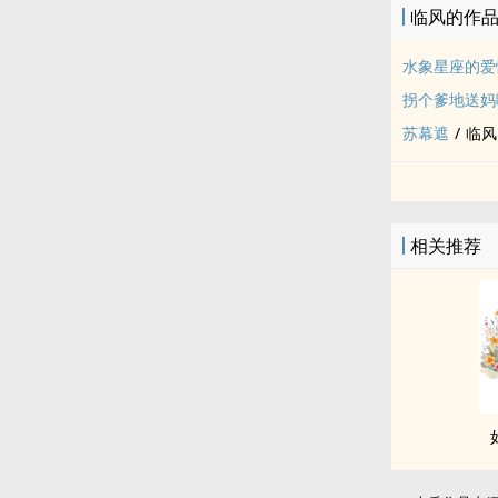
临风的作
前几天发现被
水象星座的爱
拐个爹地送妈
苏幕遮
/
临风
相关推荐