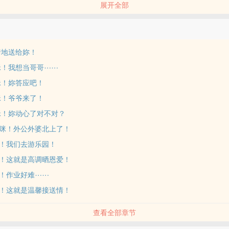
展开全部
他亲生爹地欺负，从此不相信爱情的妈咪，
老・公！！！
妳看！叶思齐，二十九岁，家世人品一流，是个老师，目前任教于儿子我
。妈咪，怎么样？」
爹地送给妳！
样。」
咪！我想当哥哥⋯⋯
那他呢？洛凯烈，三十岁，是豪门之后，可是自己出来打拼，目前是我们
咪！妳答应吧！
板。妈咪，有没有感觉？」
咪！爷爷来了！
。」
那这个怎么样？杜品墨，三十二岁，英翔集团总经理，更有传言是下一任
咪！妳动心了对不对？
！妈咪！要把握啊！不为妳自己也要为妳儿子想啊！有这种爹地，我这辈
咪！外公外婆北上了！
！我们去游乐园！
！这就是高调晒恩爱！
色苍白耶⋯⋯」
！作业好难⋯⋯
白，她绝对还印堂发黑了！
，除此之外，她不知道她还能干嘛。难不成，要她告诉儿子，这个杜品墨
！这就是温馨接送情！
夜风流，清醒后还把她当成‍妓‍‌‍女‌用一张支票打发，最后被她兑现用来养
查看全部章节
吧⋯⋯