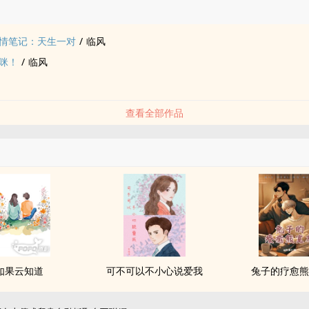
品
狼文网盗文了，请各位认明popo啊……
情笔记：天生一对
/
临风
咪！
/
临风
查看全部作品
如果云知道
可不可以不小心说爱我
兔子的疗愈