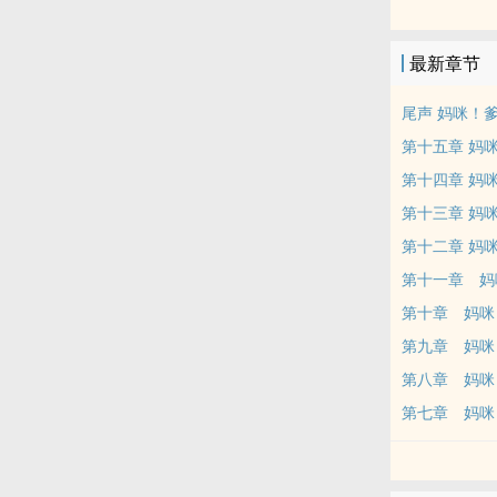
替他那因为被
找・个・好・
最新章节
「妈咪！妳看
还是我们班导
尾声 妈咪！
「⋯⋯不怎么
第十五章 妈
「妈咪妈咪！
第十四章 妈
间咖啡厅的老
第十三章 妈
「⋯⋯没感觉
「⋯⋯妈咪！
第十二章 妈
的是，他单身
第十一章 妈
了！」
第十章 妈咪
「⋯⋯」
第九章 妈咪
「妈咪，妳脸
第八章 妈咪
她何止脸色苍
厉茉芯想尖叫
第七章 妈咪
因醉酒跟她一
人？！
天，还是不要