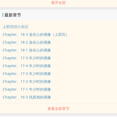
展开全部
总是过着平凡生活的她，能习惯这种大众人物的日子吗？
「喂，工作人员别挡路。」在一个散发出偶像光环的人出现后，她的
最新章节
自信心也逐渐崩解。
「我、我是刚要训练偶像！不是工作人员！」难道她就这么没有气
上部完结小后记
质、这么没有偶像光环吗？
Chapter、18-3 放在心的偶像（上部完）
「妳，最好离开。」
Chapter、18-2 放在心的偶像
从那时开始，她便决定要成为知名偶像，证明给别人看自己的实力！
Chapter、18-1 放在心的偶像
＊＊＊＊＊＊＊＊＊＊＊＊＊＊＊＊＊＊＊
温文儒雅帅学长
Chapter、17-5 年少时的偶像
清纯努力新偶像 x
Chapter、17-4 年少时的偶像
仗势欺人老前辈
Chapter、17-3 年少时的偶像
＊＊＊＊＊＊＊＊＊＊＊＊＊＊＊＊＊＊＊
Chapter、17-2 年少时的偶像
苦等了许久，正准备要发光发热的她却又被那个男人给控制住了？
Chapter、17-1 年少时的偶像
一下叫她滚出演艺圈，一下又测试她的能力，这是在暗示什么吗？
推开她，心里很不是滋味；靠近她，心窝里却有奇怪的暖流，这要他
Chapter、16-3 找真相的偶像
如何是好？
查看全部章节
他的她，究竟是谁？为什么总是让他念念不忘的将她当作是＂她的替
代品＂？