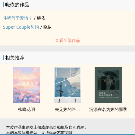
晓依的作品
眼泪要滑下来的那刻，那个霸气又带有命令口气的声音响起。
「哭什么？不准哭！」
斗嘴等于爱情？
/
晓依
「可是、可是我...」可是人是奇怪的生物啊，听到不要哭三字反而哭
Super Couple契约
/
晓依
得更凄惨！
「不想要难过，就签下这份合约！」这不是商量，而是命令。她甚至
查看全部作品
连看内容的时间都没有，就糊里糊涂的签下大名。
但，她是不是跳入另一个陷阱里了？！
相关推荐
「这是什么？」
「我劝妳仔细再看一次那份合约的内容。」他勾起一抹邪笑，那是代
表着计划成功的笑容。
「Super Couple契约？」一直到这个时候，她才发现，这是一份契
约，而不是合约啊！
越成熟的她就越傻，越傻呼呼他就越爱！
§ \\ Chapter Select // §
柳暗花明
去见妳的路上
沉溺在名为妳的雨季
Chapter、1 为了钱的偶像 Chapter、10 讨人厌的偶像
Chapter、2 要全能的偶像 Chapter、11 过去式的偶像
Chapter、3 不简单的偶像​ Chapter、12 订契约的偶像
本质作品由網友上傳或爬蟲自動抓取自互聯網。
本網為限制級網站，未成年者不可閱覽。
Chapter、4 玩心机的偶像 Chapter、13 大事业的偶像