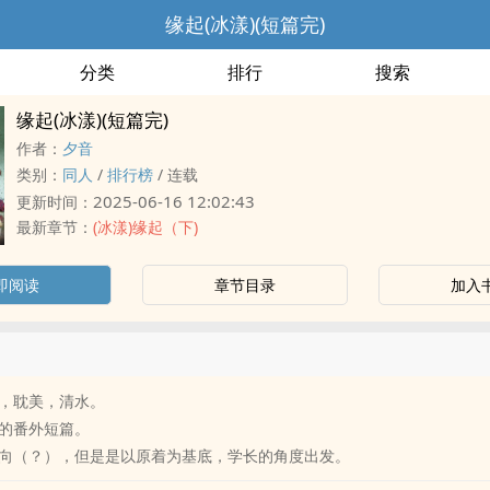
缘起(冰漾)(短篇完)
分类
排行
搜索
缘起(冰漾)(短篇完)
作者：
夕音
类别：
‎同‎‍‌人‌‍‌
/
排行榜
/
连载
2025-06-16 12:02:43
更新时间：
最新章节：
(冰漾)缘起（下)
即阅读
章节目录
加入
耽‍美‍‌‍，清水。
的番外短篇。
向（？），但是是以原着为基底，学长的角度出发。