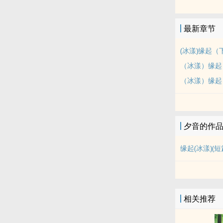
最新章节
(冰漾)缘起（下
（冰漾）缘起
（冰漾）缘起
夕音的作
缘起(冰漾)(短
相关推荐