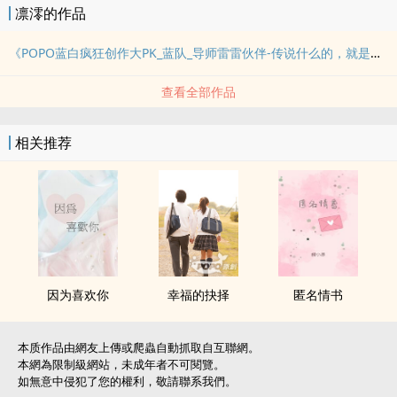
凛澪的作品
《POPO蓝白疯狂创作大PK_蓝队_导师雷雷伙伴-传说什么的，就是用来被证实的!》
查看全部作品
相关推荐
因为喜欢你
幸福的抉择
匿名情书
本质作品由網友上傳或爬蟲自動抓取自互聯網。
本網為限制級網站，未成年者不可閱覽。
如無意中侵犯了您的權利，敬請聯系我們。