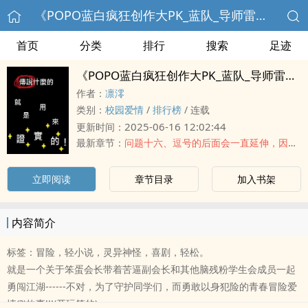
《POPO蓝白疯狂创作大PK_蓝队_导师雷雷伙伴-传说什么的，就是用来被证实的!》
首页
分类
排行
搜索
足迹
《POPO蓝白疯狂创作大PK_蓝队_导师雷雷伙伴-传说什么的，就是用来被证实的!》
作者：
凛澪
类别：
校园爱情
/
排行榜
/
连载
2025-06-16 12:02:44
更新时间：
最新章节：
问题十六、逗号的后面会一直延伸，因为远远不到画下句号的时候
立即阅读
章节目录
加入书架
内容简介
标签：冒险，轻小说，灵异神怪，喜剧，轻松。
就是一个关于笨蛋会长带着苦逼副会长和其他脑残粉学生会成员一起
勇闯江湖------不对，为了守护同学们，而勇敢以身犯险的青春冒险爱
情(?)故事!!!(开玩笑的)