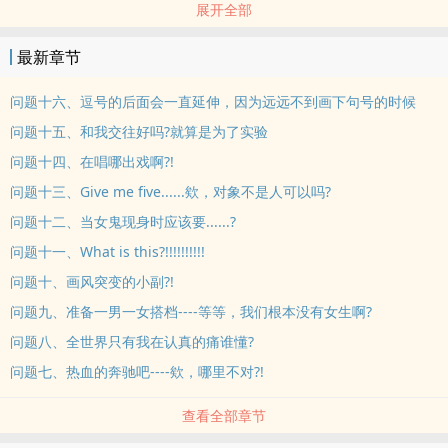
展开全部
......其实我也好想学大家放一段超有气势的文案或对话，然后加粗加
大吓吓大家(喂)，可惜翻遍了文档也找不到，果然天生只能走傻白甜啊
最新章节
路线啊(文青45度角忧伤明媚望天
写手文风清奇每日一变，服用前请小心，感谢<3
问题十六、逗号的后面会一直延伸，因为远远不到画下句号的时候
因为写手习惯半夜赶稿找灵感，所以没意外都是半夜更喔
问题十五、和我交往好吗?就算是为了实验
另外，不用期待日更哈哈哈写手可是七秒就忘记要做什么风一般的脑
问题十四、在唱哪出戏啊?!
残女子哈哈哈!!!(被拖走
问题十三、Give me five......欸，对象不是人可以吗?
......然后不要问我为什么图片上少一个字，就说我可是七秒就忘记要
做什么风一般的三残女子啊哈哈哈!!!
问题十二、当女鬼现身时应该要......?
(既然你这么诚心诚意的发问了我就告诉你吧----三残=脑残眼残手残，
问题十一、What is this?!!!!!!!!!!
正是在下啾咪)
问题十、画风突变的小副?!
问题九、准备一男一女搭档----等等，我们根本没有女生啊?
问题八、全世界只有我在认真的痛谁懂?
问题七、热血的奔驰吧----欸，哪里不对?!
查看全部章节