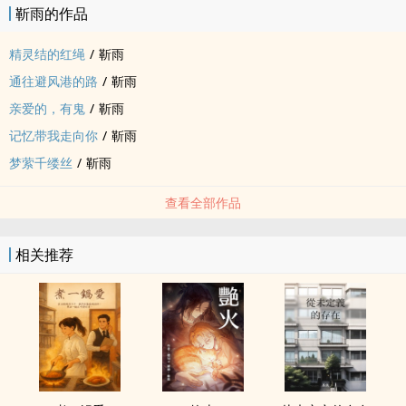
靳雨的作品
☽☾☽☾☽☾☽☾☽☾☽☾☽☾☽☾
里程碑｜2025.1.20 浓情馆编辑推荐
精灵结的红绳
/
靳雨
☽☾☽☾☽☾☽☾☽☾☽☾☽☾☽☾
通往避风港的路
/
靳雨
亲爱的，有鬼
/
靳雨
记忆带我走向你
/
靳雨
梦萦千缕丝
/
靳雨
查看全部作品
相关推荐