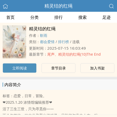
精灵结的红绳
首页
分类
排行
搜索
足迹
精灵结的红绳
作者：
靳雨
类别：
都会爱情
/
排行榜
/
连载
2025-07-15 16:03:49
更新时间：
最新章节：
尾声、精灵结的红绳(10)The End
立即阅读
章节目录
加入书架
内容简介
标签：恋爱，日常，冒险。
❤2025.1.20 浓情馆编辑推荐❤
活了三生三世，只为寻觅你——
百余年前的一口古井孕育出了精灵，只盼能与意中人在一起。