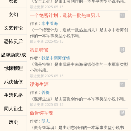
都市
《安全五处》是由山灵创作的一本军事类型小说书籍。
最近更新 2025-05-15
玄幻
一个绝密计划，造就一批热血男儿
13
作者 :
水中看海
文艺评论
《一个绝密计划，造就一批热血男儿》是由水中看海创
作的一本军事类型小说书籍。
恐怖灵异
最近更新 2025-05-15
我是特警
14
温馨励志/成
作者 :
我是中南海保镖
《我是特警》是由我是中南海保镖创作的一本军事类型
长疗愈
惊悚推理
小说书籍。
最近更新 2025-05-15
武侠仙侠
谍海生涯
15
作者 :
菩提
生活风格
《谍海生涯》是由菩提创作的一本军事类型小说书籍。
最近更新 2025-05-15
同人衍生
傲骨铸军魂
16
作者 :
眀志
历史
《傲骨铸军魂》是由眀志创作的一本军事类型小说书