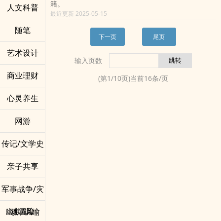
籍。
人文科普
最近更新 2025-05-15
随笔
下一页
尾页
艺术设计
输入页数
商业理财
(第
1
/
10
页)当前
16
条/页
心灵养生
网游
传记/文学史
亲子共享
军事战争/灾
难冒险
幽默/讽喻