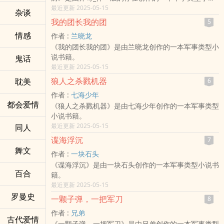
书籍。
最近更新 2025-05-15
杂谈
我的团长我的团
5
情感
作者 :
兰晓龙
《我的团长我的团》是由兰晓龙创作的一本军事类型小
说书籍。
鬼话
最近更新 2025-05-15
狼人之杀戮机器
耽美
6
作者 :
七海少年
都会爱情
《狼人之杀戮机器》是由七海少年创作的一本军事类型
小说书籍。
最近更新 2025-05-15
同人
谍海浮沉
7
舞文
作者 :
一块石头
《谍海浮沉》是由一块石头创作的一本军事类型小说书
百合
籍。
最近更新 2025-05-15
罗曼史
一颗子弹，一把军刀
8
作者 :
兄弟
古代爱情
《一颗子弹，一把军刀》是由兄弟创作的一本军事类型