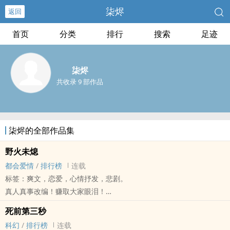
柒烬
返回
首页
分类
排行
搜索
足迹
柒烬
共收录 9 部作品
柒烬的全部作品集
野火未熄
都会爱情
/
排行榜
连载
标签：爽文，恋爱，心情抒发，悲剧。
真人真事改编！赚取大家眼泪！
♡⃝♡⃝♡⃝♡⃝♡⃝♡⃝ ◡̈
死前第三秒
叶以默一直以为，爱情只要努力，就不会输。
科幻
/
排行榜
连载
她是朋友口中的「默姐」，理性、可靠、永远在收拾别人的人生；但