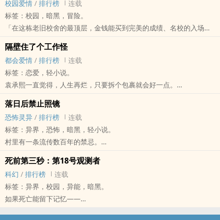
不是因为他回头。
校园爱情
/
排行榜
连载
袁晚舒不再相信任何人。
余清荷，26岁，独立强势的创业者，人生信条是「感情只会影响赚钱
从校园命案、都市怪谈，到集体观测失控。
「妈！」
而是她终于不再回头。
标签：校园，暗黑，冒险。
这一世，她只做三件事：
速度」
如果有一天，全世界都忘了你——
袁小满：「闭嘴！我比妳还不习惯！」
「在这栋老旧校舍的最顶层，金钱能买到完美的成绩、名校的入场
夺权、清算、复仇。
张景宇，28岁，散漫随性的设计师，表面像个不修边幅的艺术怪人，
那你，还算存在过吗？
前世两人被渣男林子豪害死，这辈子本想联手复仇，谁知叶暖暖的重
券，以及……一个人的灵魂。」
她要整个袁家——
实际却藏着谁也看不透的秘密。
隔壁住了个工作怪
点却完全跑偏。
圣德高中仁爱楼四楼，是全校最神秘也最奢华的「空中楼阁」。
血债血偿。
因房东乌龙，他们被迫签下《临时同居修正协议》，客厅中央贴上胶
都会爱情
/
排行榜
连载
「报仇不急。」
这里聚集了 27 名掌控城市经济命脉的财阀权贵二代，他们优雅、高
可她渐渐发现。
带，正式展开「楚河汉界」般的荒唐同居生活。
标签：恋爱，轻小说。
「先替妳找个老公。」
傲，将人生当作一场精准量化的特权赛局。而为了应付社会观感，学
祁烬似乎总比她早一步。
她嫌他邋遢又难搞，他嫌她强迫症太严重。
袁承熙一直觉得，人生再烂，只要拆个包裹就会好一点。
「顺便替我找个爸爸。」
校每年保留 3 个名额给底层出身的「平民特招生」——他们被视为误
他知道谁会背叛她。
本以为只是短暂过渡，却在一次次互相掩护、假装默契、深夜陪伴
直到她搬进新公寓，遇见对门那个把工作当信仰的男人——魏沉夜。
于是，叶暖暖把目光锁定了商界出了名的高冷男神——祁行舟。
入狼群的绵羊，是权贵眼中的人形外挂与随叫随到的免费工具。
知道谁会害她。
落日后禁止照镜
里，渐渐失守。
他作息精准、洁癖严重、冷得像台没有感情的工作机器。 而她，凌晨
第一次见面。
清晨的十字路口，市场出身的怪物学霸袁亦晴，迎着烈日踩着破旧脚
甚至知道……她什么时候会崩溃。
恐怖灵异
/
排行榜
连载
然而余清荷不知道的是——
拆箱、快递堆满门口、信用卡永远爆掉。
叶暖暖抱着祁行舟的大腿，奶声奶气地喊：
踏车；财阀长公主余凡萱坐在进口保母车的黑色隔音玻璃后，居高临
直到真相揭开——
标签：异界，恐怖，暗黑，轻小说。
这场「偶然同居」，其实从来都不是巧合。
两人成了最不可能和平共处的邻居。 原本只是互相嫌弃。 却在一次次
「爸爸！」
下地冷眼旁观。两个世界的交会，从一场拿了 100 分打破不败神话的
原来。
村里有一条流传数百年的禁忌。
七年前，一场被掩埋的车祸、一段无人知晓的暗恋、一个藏了整整青
深夜、争吵与陪伴里，慢慢成了彼此最放不下的人。 她教他怎么生
全场安静。
入学测验开始。
祁烬也重生了。
日落后，不能照镜子。
春的秘密，正随着两人的靠近，慢慢浮出水面。
活。
袁小满当场社死。
死前第三秒：第18号观测者
随着一场涉及家族利益、名校推荐信买卖与集体舞弊的校园风暴被撕
而他重生后做的第一件事，就是替她铺好一条通往地狱的路。
不能看镜子、不能看倒影、不能凝视黑暗中映出自己的任何东西。
当真相揭开时，她才发现——
他教她怎么面对人生。
而祁行舟看着这对奇怪的母女，第一次对人生产生了怀疑。
科幻
/
排行榜
连载
开，吃瓜看戏的翈裤子弟、在自卑与自尊间挣扎的伪装者、戴着耳机
「妳不用当好人。」
违反的人，从此再也不是原来的自己。
原来那个总在深夜替她留灯的人，早就在她不知道的岁月里，偷偷喜
——有些人，会在最狼狈的时候，住进你心里。
这是一个闺蜜重生成女儿，天天逼妈妈恋爱结婚的爆笑故事。
标签：异界，校园，异能，暗黑。
当幽灵的守护者，被迫集体入局。
「因为我爱的，本来就是疯掉的妳。」
祖父过世后，离开故乡多年的陈墨回到深山中的村庄奔丧。这里依旧
欢了她很多年。
也是一个关于救赎、成长与重新获得幸福的故事。
如果死亡能留下记忆——
深夜的暴雨、封闭的四楼旧储藏室、校董会上的终极审判……
当乡下养女觉醒黑道血脉。
和记忆中一样诡异——家家户户的镜子都被红布覆盖，太阳下山后无
这不是一场单纯的爱情。
那你，敢亲眼看见吗？
这群 17 岁的少年少女，在‎成‎‍人‎‌世界布下的天罗地网中，究竟是会被
当白月光亲手撕开豪门假面。
人出门，甚至连窗户都被紧紧封死。
而是一场关于救赎、等待与重新拥抱彼此人生的限时契约。