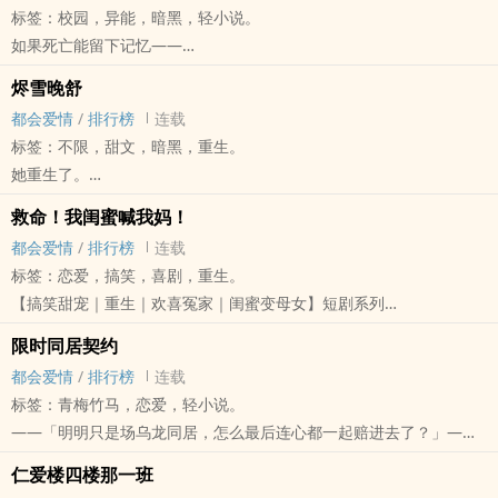
标签：校园，异能，暗黑，轻小说。
在爱情里，她却一次次失控、怀疑、崩溃，变成连自己都陌生的人。
如果死亡能留下记忆——
她爱过李日日——一段隐秘、混乱、被否认的开始，让她第一次学会
那你，敢亲眼看见吗？
什么叫心碎。
烬雪晚舒
南川大学接连发生离奇命案。
她也爱过曾临野——一个带她看见世界、让她重新相信幸福的人，却
都会爱情
/
排行榜
连载
拥有「碰触尸体便能看见死者最后三秒」能力的少女叶凡，被迫卷入
也是亲手把她推进更深不安的人。
标签：不限，甜文，暗黑，重生。
一场超越现实的校园悬疑事件。
从健身房到汽车旅馆，从手游语音到凌晨电话，从彰化的夜风到天津
她重生了。
她看见坠楼学生死前的推手；她听见不存在于现场的哭喊；
的远距离——她经历过最热烈的爱，也承受过最冷淡的疏离。
可她不知道——
她逐渐发现，那些死者背后，全都指向十年前一场被校方掩埋的秘密
救命！我闺蜜喊我妈！
这段感情没有正式分手。
那个替她收尸的男人，也一起回来了。
实验。
都会爱情
/
排行榜
连载
只有逐渐减少的讯息、沉默的背影、以及一次又一次被合理化的伤
袁晚舒一直以为，自己只是乡下农夫养大的普通女孩。
而随着能感知情绪残留的袁琳、回溯空间声音的余宁、识破谎言的祁
标签：恋爱，搞笑，喜剧，重生。
害。
直到母亲离奇死亡，她才发现——
霆政，以及始终坚持用理性推理真相的李唯安加入调查
【搞笑甜宠｜重生｜欢喜冤家｜闺蜜变母女】短剧系列
她试着挽回、质问、崩溃、理解，最后连自己都快认不出自己。
自己竟是南城地下势力「袁家」真正的血脉。
众人一步步揭开「观测者计划」的真面目。
袁小满做梦都没想到——
直到某一天，她才明白——
前世的她太软弱。
限时同居契约
但他们很快发现：
自己死了一次，重生了。
有些人不是离开你，而是从一开始，就没有真正留下来。
被绿茶设局、被家族利用、被所有人踩进泥里。
都会爱情
/
排行榜
连载
最恐怖的从来不是死亡。
更没想到的是，她最好的闺蜜叶暖暖居然也重生了！
多年后，一次偶然的重逢，只是归还一件外套。
最后死在一场大火中。
标签：青梅竹马，恋爱，轻小说。
而是当所有人的恐惧开始共享，
只是……
没有眼泪，没有复燃，没有告别。
而唯一冲进火场救她的人，是祁烬。
——「明明只是场乌龙同居，怎么最后连心都一起赔进去了？」——
当记忆逐渐污染现实，
她重生成了她女儿。
只有两个曾经相爱的人，平静地说了一句「好久不见」。
那个整个南城最危险、最疯狂的男人。
一场暴雨，一份重复租约，让原本毫无交集的两个人，被迫住进同一
当「不存在的东西」被越来越多人相信……
从此，二十八岁的闺蜜被困在五岁小女孩的身体里，每天追在她身后
而叶以默，也终于在那一刻真正放过了自己。
仁爱楼四楼那一班
重生回十八岁那年。
个屋檐下。
它，就会真的出现。
喊：