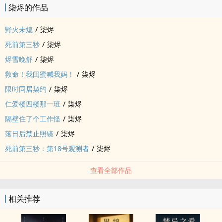
柒烬的作品
野火未熄
/
柒烬
死前第三秒
/
柒烬
烬雪晚舒
/
柒烬
救命！我闺蜜喊我妈！
/
柒烬
限时同居契约
/
柒烬
仁爱楼四楼那一班
/
柒烬
隔壁住了个工作怪
/
柒烬
落日后禁止照镜
/
柒烬
死前第三秒：第18号观测者
/
柒烬
查看全部作品
相关推荐