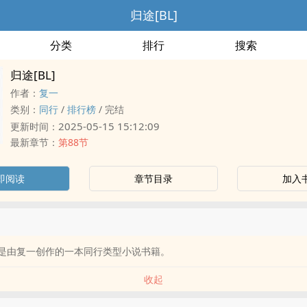
归途[BL]
分类
排行
搜索
归途[BL]
作者：
复一
类别：
同行
/
排行榜
/
完结
2025-05-15 15:12:09
更新时间：
最新章节：
第88节
即阅读
章节目录
加入
]》是由复一创作的一本同行类型小说书籍。
收起