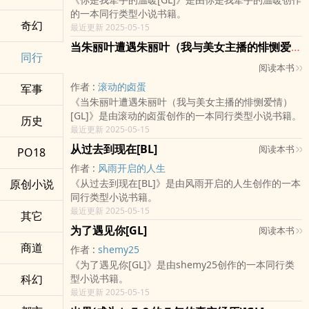
的一本同行类型小说书籍。
奇幻
最近更新 2025-05-15
当朱丽叶遭遇朱丽叶（我与美女主播的悱恻爱情）[GL]
同行
阅读本书
作者 :
滚动的卤蛋
军事
《当朱丽叶遭遇朱丽叶（我与美女主播的悱恻爱情）
[GL]》是由滚动的卤蛋创作的一本同行类型小说书籍。
历史
最近更新 2025-05-15
从过去到现在[BL]
阅读本书
PO18
作者 :
风雨开启的人生
原创小说
《从过去到现在[BL]》是由风雨开启的人生创作的一本
同行类型小说书籍。
最近更新 2025-05-15
其它
为了遇见你[GL]
阅读本书
商道
作者 :
shemy25
《为了遇见你[GL]》是由shemy25创作的一本同行类
科幻
型小说书籍。
最近更新 2025-05-15