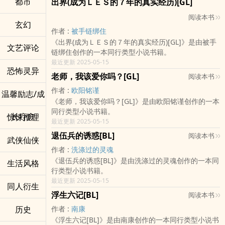
都市
出界(成为ＬＥＳ的７年的真实经历)[GL]
阅读本书
玄幻
作者 :
被手链绑住
《出界(成为ＬＥＳ的７年的真实经历)[GL]》是由被手
文艺评论
链绑住创作的一本同行类型小说书籍。
最近更新 2025-05-15
恐怖灵异
老师，我该爱你吗？[GL]
阅读本书
作者 :
欧阳铭谨
温馨励志/成
《老师，我该爱你吗？[GL]》是由欧阳铭谨创作的一本
同行类型小说书籍。
长疗愈
惊悚推理
最近更新 2025-05-15
退伍兵的诱惑[BL]
阅读本书
武侠仙侠
作者 :
洗涤过的灵魂
《退伍兵的诱惑[BL]》是由洗涤过的灵魂创作的一本同
生活风格
行类型小说书籍。
最近更新 2025-05-15
同人衍生
浮生六记[BL]
阅读本书
历史
作者 :
南康
《浮生六记[BL]》是由南康创作的一本同行类型小说书