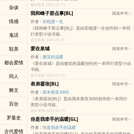
最近更新 2025-05-15
杂谈
我和峰子那点事[BL]
阅读本书
情感
作者 :
安稳渡一生
《我和峰子那点事[BL]》是由安稳渡一生创作的一本同
行类型小说书籍。
鬼话
最近更新 2025-05-15
爱在泉城
耽美
阅读本书
作者 :
微笑的温暖
都会爱情
《爱在泉城》是由微笑的温暖创作的一本同行类型小说
书籍。
最近更新 2025-05-15
同人
表弟嚣张[BL]
阅读本书
舞文
作者 :
我本善良3000
《表弟嚣张[BL]》是由我本善良3000创作的一本同行
百合
类型小说书籍。
最近更新 2025-05-15
罗曼史
你是我牵手的温暖[GL]
阅读本书
作者 :
你是我牵手的温暖
古代爱情
《你是我牵手的温暖[GL]》是由你是我牵手的温暖创作