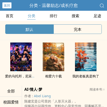
分类 - 温馨励志/成长疗愈
返回
首页
分类
排行
搜索
足迹
默认
完本
爱的乌托邦，尼采的柏拉图恋爱
相爱六十载
我的老板真是狗了
AI·情人·梦
阅读本书
全部
作者 :
Abel Liang
陈建宏是公司里的「人形灭火器」。
校园爱情
伺服器出问题找他，资料中心异常找他，同事解不开的