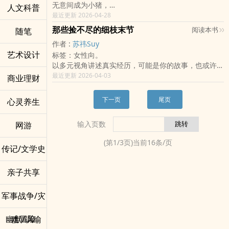
郑卜丁终于明白，真正可怕的从来不是受刑人，而是那
无意间成为小猪，
如果这一切都是谎言，那么又需要付出什么作为清醒的
人文科普
没有高深莫测的学问，也没有惊天动地的誓言。只有不
套让所有人学会沉默的体制。
一步步进入陷阱，
最近更新 2026-04-28
代价？
同小镇的特色美食以及两人在平凡岁月里，那份不用刻
与此同时，邓子琪也收到来自国外航空公司的复飞邀
被宰割后的羞愧，
当人们高举着正义之名，却只是为了自身的利益，这还
意强调、却早已深深刻进彼此生命里的相知与相守。
那些捡不尽的细枝末节
阅读本书
随笔
请。那是她梦寐以求、却也最恐惧的机会。只要回去，
最终自省与重生。
能被称之为正义吗？
作者 :
苏祎Suy
她或许能重新成为机师；但也意味着，她必须再次面对
当捍卫正义所需要做的，是对受害者一次又一次的撕开
艺术设计
那场空难留下的创伤。
标签：女性向。
他们的伤疤时，这还能被称为正义吗？
飞行有一个术语，叫「V1」。
以多元视角讲述真实经历，可能是你的故事，也或许是
正义究竟是什么？捍卫着世道的真理？还是受害者的内
那是飞机起飞前的决定速度。超过那个速度后，即使前
我的。
最近更新 2026-04-03
商业理财
心？
方出现危险，也不能停下，只能硬着头皮起飞。
从童年的伤痛与不能说的秘密，到新手妈妈的忧郁，再
「我......只不过是想要能够有个依靠，我究竟做错了什
邓子琪与郑卜丁的人生，也都走到了自己的「V1」。
到亲子之间的矛盾，这些生活的细枝末节，没有过度修
么才会走到这一步？」
下一页
尾页
心灵养生
她从天空坠回人间。
饰，真诚地娓娓道来。
「到头来，我还是什么都改变不了......」
他从监狱仰望天空。
带点些许观点与提问，愿意和我一同探讨深藏的童年印
输入页数
网游
而他们都必须学会，如何在失速的人生里，重新飞行。
记以及母职的多面样貌吗？
(第
1
/
3
页)当前
16
条/页
传记/文学史
亲子共享
军事战争/灾
难冒险
幽默/讽喻