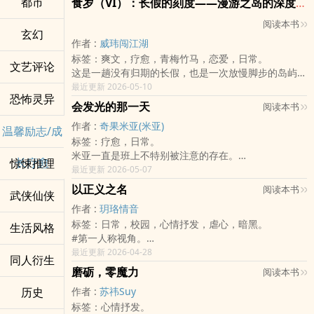
都市
林澈不争不抢，却让父母学会尊重，让男主学会爱人，
食岁（VI）：长假的刻度——漫游之岛的深度驻留，与神鬼的日常絮语
开现在的人生。
间。
也让自己终于明白：
阅读本书
然而，飞行从来不是浪漫童话。
不讨好，也值得被爱。
玄幻
郑卜丁白天在监狱里被长官羞辱、被同事排挤，晚上值
不复仇，也能翻身。
作者 :
威玮闯江湖
大夜班，隔天再硬撑着去学飞，甚至变卖家产支付高昂
节俭不是寒酸，而是把人生重新握回自己手里的底气。
标签：爽文，疗愈，青梅竹马，恋爱，日常。
文艺评论
学费。每一次模拟飞行，他都因为过度紧张而失误；每
这是一个穿书真千金不按剧情走，靠清醒、节俭与一点
这是一趟没有归期的长假，也是一次放慢脚步的岛屿巡
一次起降，他都怀疑自己是否真的有资格飞行。与此同
点甜蜜，把豪门狗血文活成治愈甜宠文的故事。
礼。 褪去了走马看花的急躁，这对进入感情熟成期的
最近更新 2026-05-10
时，邓子琪虽然身为教官，却始终不敢重新坐回真正的
恐怖灵异
大人，决定开着车，在台湾各个被快车道遗忘的角落停
会发光的那一天
阅读本书
驾驶座。她教别人飞行，自己却无法面对天空。两个被
下脚步。从宜兰南方澳带有铁锈味的海风、苗栗客家山
人生困住的人，开始在彼此身上，看见重新活下去的可
作者 :
奇果米亚(米亚)
城的烟熏气息、云林西螺大桥下的红土，一路走到屏东
温馨励志/成
能。
标签：疗愈，日常。
内埔的南国烈日。他们在每个小镇停留四天三夜，住进
但监狱里的黑暗，也正在逼近。
米亚一直是班上不特别被注意的存在。
有人打理的舒适民宿，把所有的时间都浪费在毫无目的
长疗愈
惊悚推理
郑卜丁在工作过程中，意外发现监狱内部长期存在非法
在一次亚一直是班上不特别被注意的存在。
最近更新 2026-05-07
的漫步与闲聊中。
走私与权力交易。部分管理层与受刑人之间，维持着不
一次成果发表，他负责背景布置，却在过程中遭遇失误
旅途中，小威依旧发挥着他理科男的腹黑与调皮，总爱
以正义之名
阅读本书
能说破的利益关系，而那些试图揭露真相的人，往往都
武侠仙侠
与质疑，也开始怀疑自己。
用一本正经的歪理逗弄芝纬；而芝纬则用着「拿你没办
没有好下场。
作者 :
玥珞情音
这不是忽然改变的故事，而是一个人在不完美与误解
法，但谁叫我爱你」的极致温柔，毫无底线地包容并疼
只有两名调查员同事——马力姆度与迷诺毕，愿意真正
标签：日常，校园，心情抒发，虐心，暗黑。
中，仍然选择继续完成自己的过程。
生活风格
爱着他。
站在郑卜丁身边。然而，就在郑卜丁逐渐接近真相时，
#第一人称视角。
有些光，不立刻看见，但一直都在。
在他们那些柴米油盐的平淡对话里，台湾的历史与风土
一场突如其来的事故，却夺走了两人的生命。
#涉及校园内权势及PUA行为，虽无限制级相关描述，
最近更新 2026-04-28
被温柔地摊开。他们遇见了那些见证时代兴衰、却选择
同人衍生
更可怕的是，整个监狱异常安静。
但可能造成部分不适，还请斟酌观看。
缄默守护的无声神明，在不言中留下发人深省的历史余
磨砺，零魔力
阅读本书
没有人愿意追查。
#故事内容皆为虚构
韵；他们也像侦探一样，透过气味与日常的蛛丝马迹，
历史
没有人愿意说真话。
作者 :
苏祎Suy
人总渴望着被认同、被理解、有所依靠，但想要获取信
解开一个个执着又笨拙的幽灵谜团，在搞笑的反转中带
所有人都像什么事也没发生。
标签：心情抒发。
任需要付出什么代价作为交换？
来治愈的温暖。