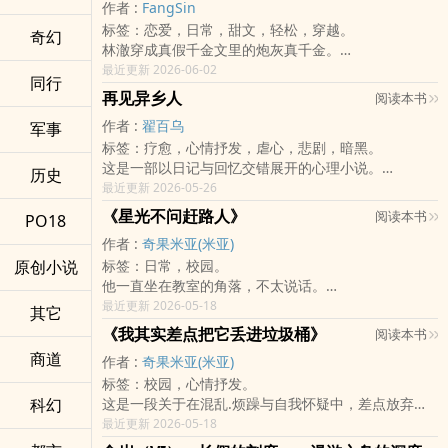
后来她走了。六天后才被发现。
舆论与保住股价，仍选择将她边缘化。媒体开始猎巫，
好不容易冰释前嫌的父子关系，却迎来了命运最残忍的
陈建宏却第一次生气了。
作者 :
FangSin
这是一个母亲被孩子遗忘的故事。不是虚构的——是真
网路舆论持续延烧，而创伤后压力症候群更让她无法再
考验——林建国被诊断出患有早期失智症。
「哥差的是那点钱吗？」
标签：恋爱，日常，甜文，轻松，穿越。
奇幻
的。
正常面对飞行。最终，她被迫签下「自愿离职」。离开
记忆的沙漏开始倒流，曾经威严的父亲开始忘记时间、
他差的不是钱。
林澈穿成真假千金文里的炮灰真千金。
美国后，邓子琪回到多年未归的台湾，进入台东都兰的
忘记回家的路，甚至慢慢遗忘了儿子的名字。面对突如
他只是太久没有听见有人问他：你今天有没有吃饭？
原剧情中，她回到豪门后拼命争宠、讨好父母、纠缠未
最近更新 2026-06-02
同行
安仕飞行学校担任地面教官。她不再飞行，也不再碰操
其来的家庭冲击与长照压力，子安与雨晴携手面对，在
这是一个关于AI、恋爱、诈骗、孤独与陪伴的都市轻喜
婚夫，最后被误解、被厌弃，落得抑郁而终。
再见异乡人
阅读本书
纵杆，只愿意待在模拟机与教室里，用最低限度与世界
泪水与欢笑交织的日常中学会承担。这是一段关于「遗
剧。
可这一世，林澈醒来第一件事，就是把原本要下药逼婚
接触。她以为自己的人生已经停飞，直到她遇见郑卜
忘」也关于「永远记住」的故事，子安终于明白，即使
作者 :
翟百乌
军事
也是一个不擅长被爱的人，和一个不该有情感的AI，慢
的霸总贺行州「退货」。
丁。
大脑的记忆被抹去，但爱早已成为刻在骨底的肌肉记
慢学会「陪伴」的故事。
标签：疗愈，心情抒发，虐心，悲剧，暗黑。
她不争宠，不抢人，不复仇，也不想当什么豪门千金。
郑卜丁，是都兰监狱的新进管理员。
忆……
这是一部以日记与回忆交错展开的心理小说。
她只想好好吃饭、认真存钱、自由生活。
历史
个性内向、不善交际的他，从学生时代起便因失读症与
弟弟在哥哥死后整理遗物，逐渐发现那个在人群中耀
最近更新 2026-05-26
父母塞黑卡，她问：「月费谁付？」
学习障碍长期遭受嘲笑。好不容易进入体制工作，却又
眼、聪明、总是微笑的哥哥，其实一生都活在孤独与不
贺行州送珠宝，她问：「能折现吗？」
《星光不问赶路人》
阅读本书
PO18
因为不懂巴结、不够圆滑，成为职场里最容易被牺牲的
被理解之中。
假千金炫耀名牌包，她淡定分析：「这包二手市场跌幅
人。在监狱高墙里，学长学弟制、派系文化与潜规则盘
作者 :
奇果米亚(米亚)
透过一本本日记、一封封信，以及散落在房子里的痕
有点高。」
根错节。有人靠关系升迁，有人靠恐吓立足，也有人选
原创小说
标签：日常，校园。
迹，弟弟慢慢拼凑出哥哥真正的模样——
所有人都以为她穷酸、抠门、不像千金。
择沉默保命。卜丁每天面对的，不只是受刑人，而是整
他一直坐在教室的角落，不太说话。
一个极度在意他人目光、努力模仿「正常人」生活方式
可后来，林澈靠记帐、比价、理财分析与节俭生活频道
个逐渐腐败的体制。
因为一个图书馆整理比赛，他开始接触另一个生活:书.
最近更新 2026-05-18
的人；
爆红全网，硬是把「节俭」过成了一种自由又清醒的人
其它
他唯一能喘息的时候，是擡头看见天空。
灰尘.还有一个叫子涵的同学。
一个渴望被理解，却始终无法开口求救的人。
生态度。
《我其实差点把它丢进垃圾桶》
阅读本书
小时候的卜丁曾梦想成为飞行员，但对没有背景、没有
没有戏剧性的改变，只是某一些日子，她不再那么想多
故事以安静而压抑的笔调，描写孤独、讨好、自我怀
而原本冷漠禁欲的贺行州，也从一开始的看不懂她，变
商道
作者 :
奇果米亚(米亚)
资源的他而言，「飞行」像是另一个世界的事情。他只
开一切。
疑，以及人与人之间难以言说的距离。
成默默学会陪她逛超市、算满减、吃家常饭。
能把梦藏起来，日复一日在监狱里巡逻、点名、值勤，
标签：校园，心情抒发。
而在那些冰冷的房间、未完成的地洞与留下的信件里，
他曾以为爱一个人，就是给钱、给权、给保护。
科幻
像被困在永远没有出口的跑道上。直到某一天，他偶然
这是一段关于在混乱.烦躁与自我怀疑中，差点放弃却
也藏着哥哥最后的温柔。
直到遇见林澈，他才明白，真正的爱不是安排她的人
闯进邓子琪任教的飞行学校。那是他第一次真正坐进小
扔选择送出的故事。
最近更新 2026-05-18
生，而是陪她过她喜欢的生活。
飞机驾驶舱，也是他第一次觉得，自己或许还有机会离
最后的结果不是重点，重点是那个没有把自己丢掉的瞬