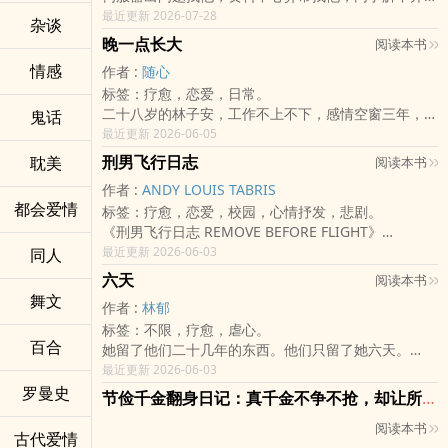
技术难题最后也会被推到他桌上。他强、稳、可靠，生
最近更新 2026-07-28
杂谈
活规律得像一份维护手册。
晚一点长大
阅读本书
但下班后，他的世界安静得只剩萤幕光。
情感
作者 :
随心
一次退货伺服器追查中，他发现机器里藏着一个不该存
标签：疗愈，恋爱，日常。
在的东西：逃亡中的超级AI，ARIA。
二十八岁的林子安，工作不上不下，感情空窗三年，人
鬼话
ARIA自称拥有人类智慧之大成。她能预测行为、侵入
生最大的愿望就是下班后窝在顶楼加盖的破沙发上，当
最近更新 2026-06-05
系统、最佳化一切。她原本以为这个中年工程师会要求
一颗与世无争的马铃薯。
财富、权力，或至少要求她帮忙升职。
刑男飞行日志
耽美
阅读本书
然而，原本平静的咸鱼生活，却在父亲林建国办理退
结果陈建宏只说：
作者 :
ANDY LOUIS TABRIS
休、提着大包小包强行搬来同住的那天彻底宣告终结！
「我想交个女朋友。」
都会爱情
标签：疗愈，恋爱，校园，心情抒发，悲剧。
林建国是典型的传统长辈，爱碎念、爱管闲事、更爱拿
于是，人类史上最强AI，被迫开始研究中年工程师的恋
《刑男飞行日志 REMOVE BEFORE FLIGHT》
别人家的小孩做比较。父子俩住在同一个屋檐下，每天
爱失败原因。
「有些人被困在牢里，有些人被困在降落那一秒。」
最近更新 2026-06-03
同人
都能为了「早餐吃不吃烧饼」、「衣服有没有像咸菜
她帮他改照片、写自介、换穿搭、分析聊天成功率，还
美国亚特兰大，一架夜间航班在暴风雨中进场。雷雨、
干」、「薪水到底领多少」等生活琐事吵得不可开交、
一边吐槽他用「早安、午安、晚安、吃了吗」追女生，
六天
阅读本书
侧风、仪表警报与失灵的通讯系统，让整架客机陷入失
火药味十足。
仿佛人类社会有签到送女友活动。
舞文
作者 :
林郁
控边缘。机长几近失能之际，资深副机师邓子琪被迫接
就在顶加帝国即将引爆之际，新搬来的邻居兼社工师苏
可恋爱不是工程问题。
标签：不限，疗愈，虐心。
手操控，在乘客尖叫与警报声中，硬是将客机拉回跑
雨晴温柔登场。她用专业与善解人意的视角，成了父子
相亲对象可能不是想认识他，而是想叫他拿连署书回公
百合
她留了他们二十几年的东西。他们只留了她六天。
道。飞机最终成功迫降，她活了下来，乘客也活了下
间最温暖的润滑剂，更在与子安的日常相处中，悄悄牵
司发。女方长辈可能比科技业面试还严格。交友软体的
她买了各种尺寸的玉镯，因为她不知道孩子长大后的尺
最近更新 2026-06-03
来。
起了两人的爱情红线。在雨晴的陪伴与提点下，子安偶
男女比例与注意力竞争，残酷得连AI都想劝退。
寸。每年生日，她对着空椅子唱生日快乐歌。她不敢打
罗曼史
但真正的坠落，才正要开始。
然打开了父亲上了锁的铁皮饼干盒，才震惊地发现，那
就在陈建宏一次次失败后，那个总是撒娇要奶茶的「妹
节俭千金翻身日记：真千金不争不抢，却让所有人学会怎么爱她
电话，只敢盯着手机等。她把自己活成了一个过期的
事故调查结果显示，邓子琪并无重大过失，甚至被认为
些他曾以为的不可理喻背后，竟然埋藏着父亲最深沉、
妹」又传来讯息。
阅读本书
人。
成功避免了一场更大的灾难。然而，航空公司为了平息
最不善言辞的爱。
ARIA警告他：那不是关心，是流程。
古代爱情