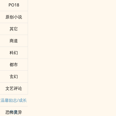
PO18
原创小说
其它
商道
科幻
都市
玄幻
文艺评论
温馨励志/成长
疗愈
恐怖灵异