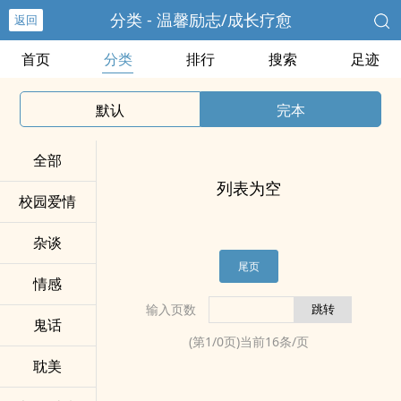
分类 - 温馨励志/成长疗愈
返回
首页
分类
排行
搜索
足迹
默认
完本
全部
列表为空
校园爱情
杂谈
尾页
情感
输入页数
鬼话
(第
1
/
0
页)当前
16
条/页
耽美