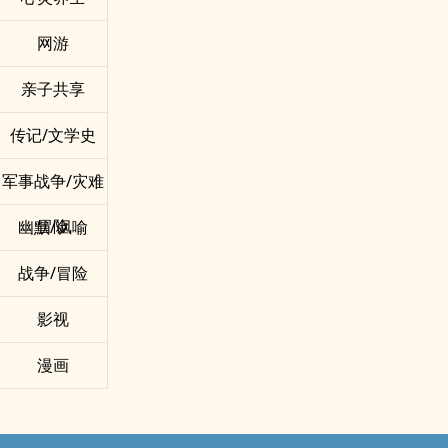
网游
亲子共享
传记/文学史
军事战争/灾难
冒险
幽默/讽喻
战争/冒险
影视
漫画