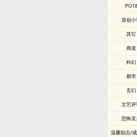
PO1
原创小
其它
商道
科幻
都市
玄幻
文艺评
恐怖灵
温馨励志/