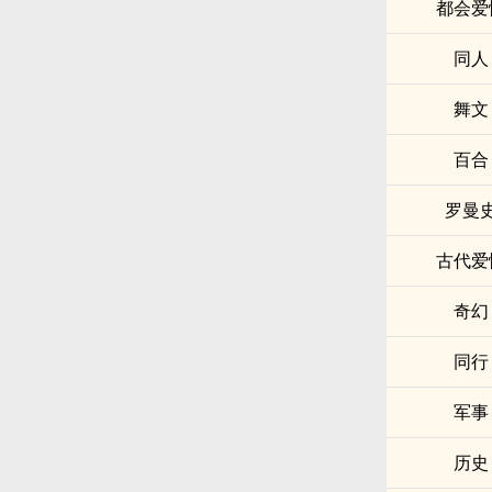
都会爱
同人
舞文
百合
罗曼
古代爱
奇幻
同行
军事
历史