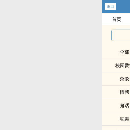
返回
首页
全部
校园爱
杂谈
情感
鬼话
耽美