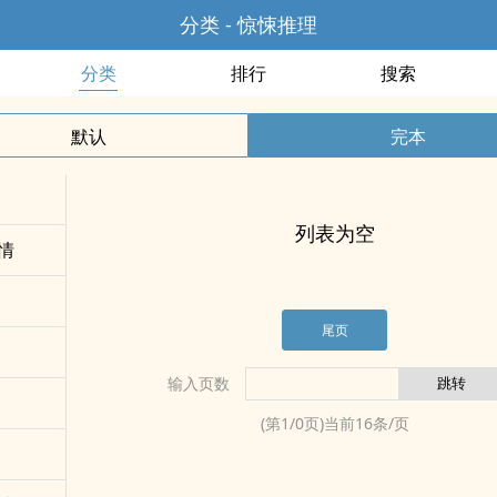
分类 - 惊悚推理
分类
排行
搜索
默认
完本
列表为空
情
尾页
输入页数
(第
1
/
0
页)当前
16
条/页