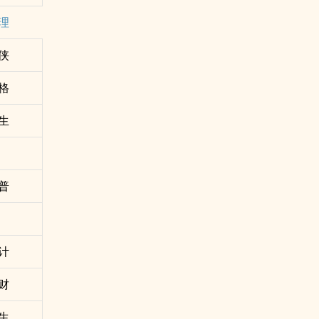
理
侠
格
生
普
计
财
生