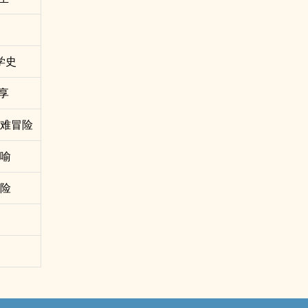
学史
享
灾难冒险
讽喻
冒险