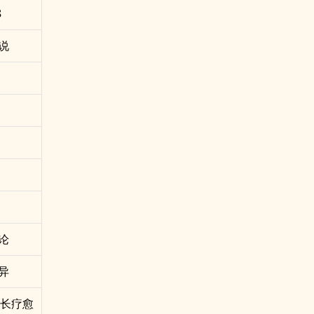
8
说
论
异
成长疗愈