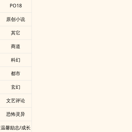
PO18
原创小说
其它
商道
科幻
都市
玄幻
文艺评论
恐怖灵异
温馨励志/成长