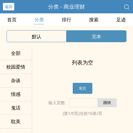
分类 - 商业理财
返回
首页
分类
排行
搜索
足迹
默认
完本
全部
列表为空
校园爱情
杂谈
尾页
情感
输入页数
鬼话
(第
1
/
0
页)当前
16
条/页
耽美