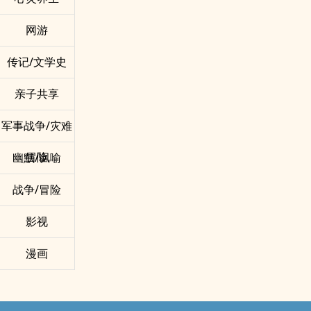
网游
传记/文学史
亲子共享
军事战争/灾难
冒险
幽默/讽喻
战争/冒险
影视
漫画