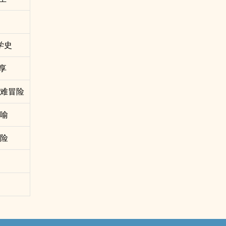
学史
享
灾难冒险
讽喻
冒险