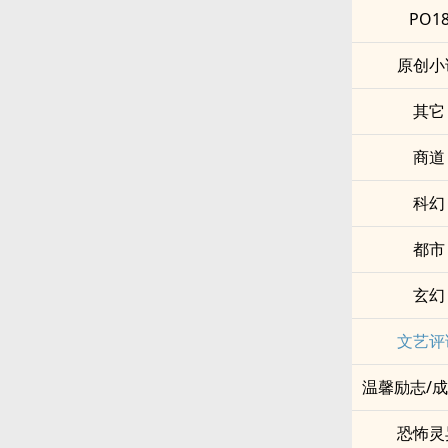
PO1
原创小
其它
商道
科幻
都市
玄幻
文艺评
温馨励志/
恐怖灵