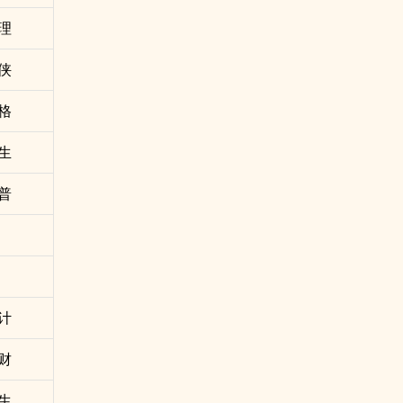
理
侠
格
生
普
计
财
生