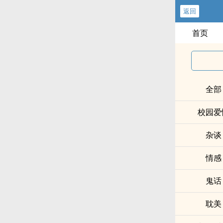
返回
首页
全部
校园爱
杂谈
情感
鬼话
耽美