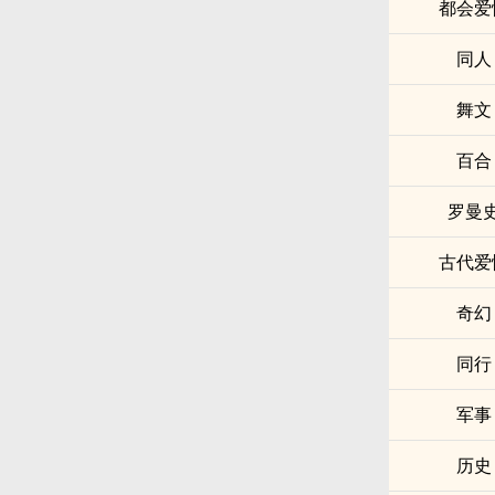
都会爱
同人
舞文
百合
罗曼
古代爱
奇幻
同行
军事
历史