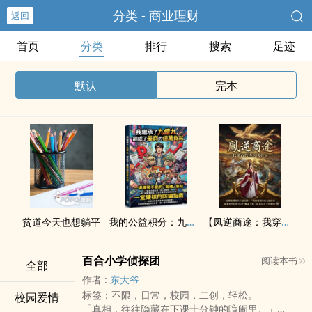
分类 - 商业理财
返回
首页
分类
排行
搜索
足迹
默认
完本
贫道今天也想躺平
我的公益积分：九亿九
【凤逆商途：我穿古代再次成首富】
百合小学侦探团
阅读本书
全部
作者 :
东大爷
标签：不限，日常，校园，二创，轻松。
校园爱情
「真相，往往隐藏在下课十分钟的喧闹里。」