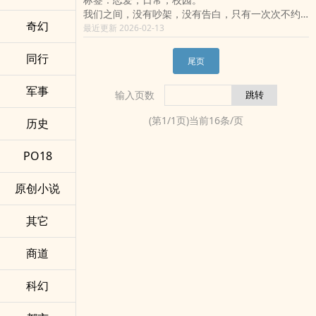
我们之间，没有吵架，没有告白，只有一次次不约
奇幻
而同的后退。
最近更新 2026-02-13
他以为喜欢是站在远一点的地方；她以为尊重是把
距离拉开。
同行
尾页
于是在人群之中，他们明明同框，却始终错位。
直到倒数逼近，流言替他们下了结论，他才发现...
军事
输入页数
原来最刺痛的，不是她身边出现别人，而是他从未
真正站进她的身边。
(第
1
/
1
页)当前
16
条/页
历史
这不是轰烈的爱情，而是一段在青春里，慢慢学会
的勇敢过程。
PO18
因为真正的喜欢，不是远远看着，而是愿意走到对
方身旁。
原创小说
其它
商道
科幻