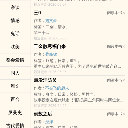
位于半山腰、以白色百合花闻名的百合小学，平静
最近更新 2026-05-07
杂谈
的校园背后却隐藏着接二连三的谜题。消失的营养
三0
阅读本书
午餐券、深夜琴房的哭声、只有在期末考前夕出现
情感
作者 :
施文豪
的怪人……
标签：二创，清水。
当大人们都以为这只是孩子的恶作剧时，由五年级
第三十
鬼话
逻辑控林羽、百晓生小胖、以及观察力敏锐的苏菲
李、笨
最近更新 2026-05-06
所组成的「百合小学侦探团」正式出动！
理
这里没有超能力，只有最严谨的观察与最纯粹的逻
千金散尽福自来
耽美
阅读本书
女妳
辑。四十个回合、二十桩悬案，邀你一起在放学钟
作者 :
蔡峰铭
女女，三0 是 女女
声响起前，找出唯一的真相。
都会爱情
标签：疗愈，日常，重生。
重⽣归来的亿万败家⼦，为了避免前世的破产命
运，决⼼完成⼀个「花光百亿」的奇葩任务，却在
最近更新 2026-05-06
同人
「被迫败家」的过程中悟出「财布施」的真谛， 终
最爱消防员
阅读本书
散尽千⾦，迎来泼天福报。
舞文
作者 :
不会飞的超人
标签：爽文，日常，轻松，男性向。
百合
故事设定在现代城市, 消防员男主角同时与两位女性,
保持着暧昧‍性‎爱‌‌关系
最近更新 2026-04-20
罗曼史
倒数之后
阅读本书
作者 :
澄海
古代爱情
标签：恋爱，日常，校园。