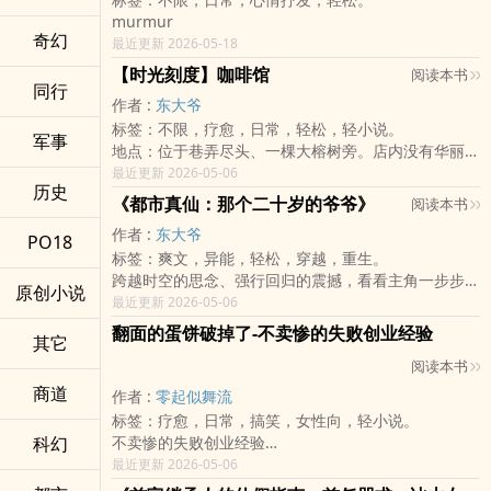
这里是我存放这些心情的地方，如果你也刚好路过，要
这是一个从破败工坊开始，集结难民、伙伴、猫狗与钢
murmur
不要坐下来，陪我一起聊聊这些日常里的奇迹？
铁巨神，重新点燃世界希望的故事。
奇幻
最近更新 2026-05-18
即使世界只剩黑暗——
他们也要亲手打造最后一道光。
【时光刻度】咖啡馆
阅读本书
同行
作者 :
东大爷
标签：不限，疗愈，日常，轻松，轻小说。
军事
地点：位于巷弄尽头、一棵大榕树旁。店内没有华丽的
装潢，只有满墙的旧书和老式磨豆机。
最近更新 2026-05-06
历史
特色：这家店没有菜单，女主角会根据客人的心情与状
《都市真仙：那个二十岁的爷爷》
阅读本书
态，冲泡一杯专属的咖啡（或茶）。
作者 :
东大爷
氛围：安静到能听见磨豆的声音，让人不自觉地想开口
PO18
标签：爽文，异能，轻松，穿越，重生。
说心事。
跨越时空的思念、强行回归的震撼，看看主角一步步帮
原创小说
助家人，并顺手收服这个世界，顺便收个美人归。
最近更新 2026-05-06
翻面的蛋饼破掉了-不卖惨的失败创业经验
其它
阅读本书
商道
作者 :
零起似舞流
标签：疗愈，日常，搞笑，女性向，轻小说。
科幻
不卖惨的失败创业经验
「虽然翻破了，但还是很好吃。」
最近更新 2026-05-06
这是一本关于失败的美味食谱。