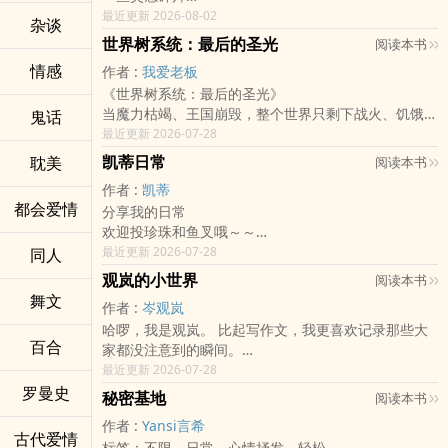
路过阅读或是喜欢都可以留言
最近更新 2026-08-02
杂谈
2026.03.27.开书
世界树系统：最后的圣光
阅读本书
情感
作者 :
我爱老板
《世界树系统：最后的圣光》
当魔力枯竭、王国崩毁，整个世界只剩下战火、饥饿与
鬼话
绝望——
最近更新 2026-07-28
莱恩却在废墟之中，唤醒了失落已久的「世界树系
凯蒂日常
耽美
阅读本书
统」。
作者 :
凯蒂
它能净化魔气、重建城市、打造魔导装甲，甚至唤醒传
都会爱情
分享我的日常
说中的五神合体机甲。
欢迎投珍珠和鱼叉哦～～
但莱恩真正想做的，从来不是征服世界。
来留言跟我互动我会很开心
最近更新 2026-07-28
同人
他只想让流离失所的人有饭吃，让失去家园的孩子能再
次笑出来，让那些被世界抛弃的人，重新拥有活下去的
观岚的小世界
阅读本书
理由。
舞文
作者 :
岑观岚
然而，随着世界树逐渐苏醒，被封印的黑暗也开始睁开
哈啰，我是观岚。 比起写作文，我更喜欢记录那些大
双眼。
百合
家都没注意到的瞬间。
王国、商会、魔兽与古老势力接连逼近，莱恩与莉雅被
像是补习班窗外的雨声、便利商店架上最后一瓶饮料的
最近更新 2026-07-28
迫站上战场。
颜色，还有藏在大家笑容背后，那些没说出口的心事。
罗曼史
当最后的圣光即将熄灭，他们必须做出选择——
秘密基地
阅读本书
虽然有时候觉得生活很烦，也有很多搞不懂的问题，但
是驾驶五神合体机甲，向整个世界宣战？
作者 :
Yansi言希
写下来之后，好像就能稍微冷静一点了。
还是牺牲自己，守住身后那群相信他们的人？
古代爱情
标签：不限，日常，心情抒发，轻松。