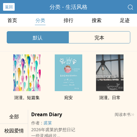
分类 - 生活风格
返回
首页
分类
排行
搜索
足迹
默认
完本
澍潼。短篇集
宛安
澍潼。日常
Dream Diary
阅读本书
全部
作者 :
裘莱
2026年裘莱的梦想日记
校园爱情
一些灵感碎片