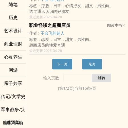
反派女：林菲菲
随笔
标签：疗愈，日常，心情抒发，甜文，男性向。
身份：新来的女厨助。除了长得漂亮、会对经理撒娇，
透过通讯认识的好朋友
对做菜一窍不通。
历史
最近更新 2026-04-20
男主角：江御风
身份：金鼎轩死对头「盛世华筵」的幕后老板。毒舌财
职业怪谈之超商店员
阅读本书
阀，却在吃到苏清雪做的第一口菜后，决定把她这尊大
艺术设计
作者 :
不会飞的超人
神请回家。
标签：恋爱，日常，甜文，男性向。
商业理财
超商店员的‎性‎爱‌‎‍奇遇
最近更新 2026-04-20
心灵养生
下一页
尾页
网游
输入页数
亲子共享
(第
1
/
2
页)当前
16
条/页
传记/文学史
军事战争/灾
难冒险
幽默/讽喻