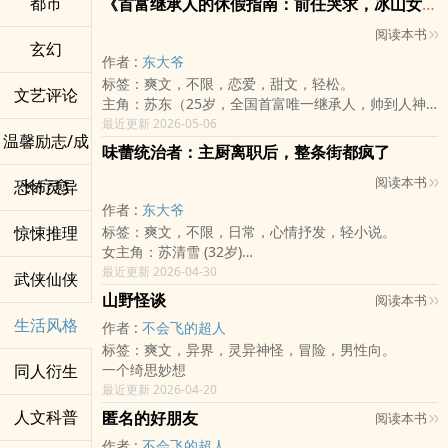
都市
《首富继承人的休假指南：前任哭求，冰山女总自投罗网》
一个为了扛家计而错过青春、27岁便燃烧殆尽的新闻
阅读本书
台资深动画师，为了逃离体制而冲动创业卖早餐。在历
玄幻
经两年「搬重物、吸油烟、被员工霸凌」的荒谬老板生
作者 :
东大爷
涯，并赔光积蓄后，她终于学会承认失败，在三十岁前
标签：爽文，不限，恋爱，甜文，轻松。
文艺评论
夕带着负债与一身伤痛，重新找回了安身立命的勇气。
主角：苏东（25岁，全国首富唯一继承人，帅到人神
关键字： #创业劝世 #三十而立 #台式早餐 #社畜共鸣
共愤，性格幽默洒脱）。
最近更新 2026-05-06
#失败美学
温馨励志/成
女主角：沈冰语（24岁，南方云海市首富，高冷冰山
味蕾统治者：主厨离职后，整条街都疯了
「新书连载期间，每周六早上九点准时更新！」
女神，对外杀伐果断，对苏东却是个会撒娇的小可
《翻面的蛋饼破掉了》不只是一个关于早餐店的故事，
阅读本书
爱）。
长疗愈
恐怖灵异
它是一封写给所有「正在绕路的人」的情书。
女反派：林雅（25岁，前校花，虚荣心爆表，后悔功
作者 :
东大爷
它告诉观众：
力一流）。
惊悚推理
标签：爽文，不限，日常，心情抒发，轻小说。
三十岁还在迷惘没关系，负债没关系，把人生搞砸了也
女主角：苏清雪 (32岁)
没关系。
身份：原本是五星级饭店「金鼎轩」的灵魂主厨。十年
最近更新 2026-04-30
因为就像那块破掉的蛋饼，只要加点酱油膏（幽默感与
武侠仙侠
来守在闷热的厨房，研发出无数招牌菜。她对食材有绝
勇气），
山野怪谈
阅读本书
对感应，是那种「只要她动手，垃圾也能变佳肴」的神
它依然是热腾腾、有滋有味的。
生活风格
作者 :
不会飞的超人
级厨师。
这部作品将以轻快的节奏、写实的细节，治愈每一个在
标签：爽文，异界，灵异神怪，冒险，男性向。
性格：外冷内热，话不多。不屑于办公室斗争，认为厨
城市里奋斗、曾经怀疑过自己为何而来的灵魂。
同人衍生
一个绮思妙想
师就该靠手艺说话。
最近更新 2026-04-20
反派男：周经理
身份：金鼎轩的行政经理。典型的眼高手低，觉得「味
人文科普
匿名的好朋友
阅读本书
道不重要，行销才是王道」。
作者 :
不会飞的超人