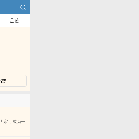
足迹
书架
人家，成为一