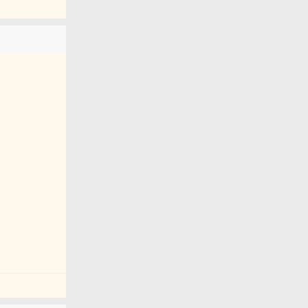
到娘家。
男子。
枷锁？