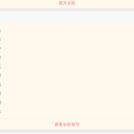
展开全部
在国外的丈夫不幸身亡。
夫魂断异乡，而她则被婆家毫不留情地扫地出门，带着「寡妇」的身份回
人竟意图将她再卖一次。
，她前往一处隐藏于山林间的别墅，照顾一位双眼失明、封闭冷漠的年轻
告
的人，在这片孤寂之地相遇，究竟是彼此的救赎，还是另一场无法摆脱的
章
护
聚
见
密
话
团
相
念
查看全部章节