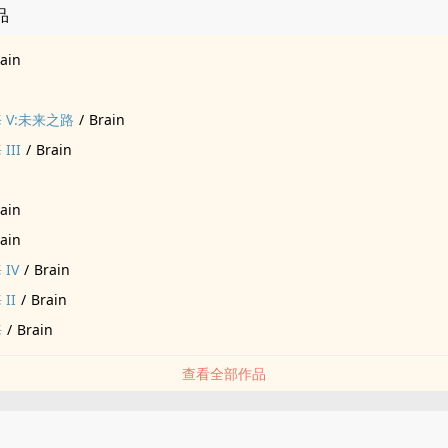
品
,两人从过去的痛苦中走出,迎接新的人生篇章.他是一名资深导演,专注于电
ain
历事业上的挑战.他的爱与支持,成为林炜哲面对困难的力量.
 V:未来之路
/
Brain
多年的弟弟,在第五部中重新登场.两人经历了过去的误解与分离,重逢后,
集团的未来,并共同修复兄弟情感.
III
/
Brain
计部门总监,林炜哲的朋友与合作伙伴.在第五部中,他与林天河重新建立感
ain
设计的热情.他的情感经历以及与林天河的重逢,成为了故事中的重要情感线
ain
IV
/
Brain
经理,林炜哲的弟弟,与林炜哲在事业上携手合作,也在情感上与蒋梅川重新
发展,充满了情感的起伏与成长.
II
/
Brain
海
/
Brain
部总监,过去的设计天才,与林炜哲有着深厚的合作关系.他在本部作品中将
查看全部作品
量,并在团队中扮演重要的角色.