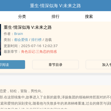
重生·情深似海 V:未来之路
分类
排行
搜索
重生·情深似海 V:未来之路
作者：
Brain
类别：
都会爱情
/
排行榜
/
连载
2025-07-16 12:02:37
更新时间：
最新章节：
角色后记:三角恋的情感
即阅读
章节目录
加入
恋爱，轻松，冒险，男性向。
部.在这部续集中,故事进入了全新的篇章,泽扬集团的领袖林炜哲面对的不
家庭和爱情的深刻变化.随着他与失散多年的弟弟林峰重逢,过去的痛苦与误
重新修复兄弟之情,并共同面对泽扬集团的未来.