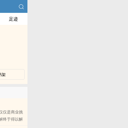
足迹
书架
仅仅是商业挑
解终于得以解