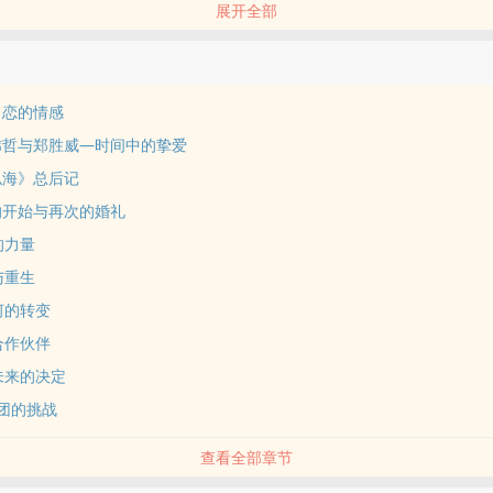
展开全部
情感主线围绕着蒋梅川和林天河的再续前缘.两人在当前时间线中的重逢与
默契和爱情,也将泽扬集团的设计部门带向新的高度.他们的爱情故事,是在
缩影.
与郑胜威的甜蜜生活成为本部作品的亮点.两人从过去的痛苦中走出,迎接新
角恋的情感
不仅温馨而且充满力量,展现了如何在繁忙的事业中找到属于自己的幸福.
炜哲与郑胜威—时间中的挚爱
在全球市场的扩展,来自世界各地的商业伙伴与竞争者将挑战林炜哲与他的
似海》总后记
些挑战,并在商业斗争中脱颖而出,将是本部作品的一大看点.
的开始与再次的婚礼
光机的秘密逐渐揭开,泽扬集团决定禁止其使用,并将这项技术封存.这一决
深远影响,林炜哲与他的高层团队将共同面对这一重大决策,并探讨时光机
的力量
与重生
一部商业与情感交织的故事,也是一场探索道德、爱情与科技边界的深刻旅
河的转变
如何面对内心的矛盾、商业的挑战,以及如何与亲人、爱人共同走过未知的未
合作伙伴
部分.
未来的决定
集团的挑战
长,故事的核心人物,拥有过去的经历与未来的视野.在第这部中,他面对着
查看全部章节
以及与郑胜威的甜蜜生活,努力在商业与家庭间找到平衡.他的过去与选择将