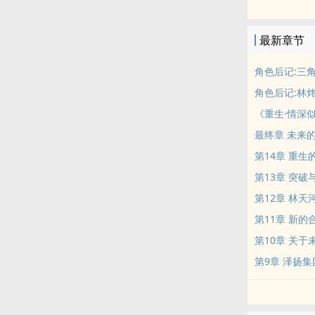
故事的另一条
找回了曾经的
最新章节
间找到平衡的
同时,林炜哲
角色后记:三
们的爱情故事
角色后记:林
随着泽扬集团
《重生·情深
哲如何面对这
最终章 未来
然而,随着时
来发展会产生
第14章 重生
法律问题.
第13章 突破
第五部不仅是
第12章 林天
程中,主角们
第11章 新的
作品最动人的
第10章 关于
主要角色:
林炜哲
第9章 泽扬
泽扬集团董事
林峰的回归,
路.