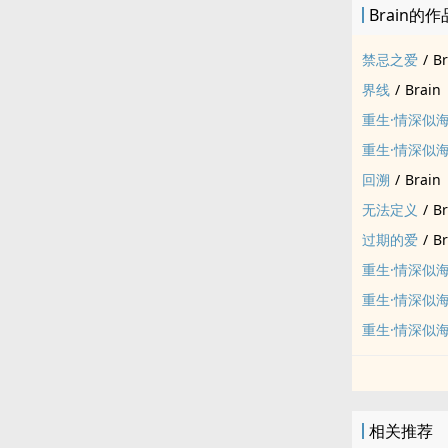
Brain的作
郑胜威
林炜哲的爱人
禁忌之爱
/
Br
林炜哲共同经
界线
/
Brain
林峰
重生·情深似海
林炜哲的失散
一起面对泽扬
重生·情深似海 
蒋梅川
回溯
/
Brain
泽扬集团的设
无法定义
/
Br
重新找回了对
过期的爱
/
Br
林天河
重生·情深似海 
泽扬集团的总
蒋梅川的感情
重生·情深似海 
配角:
重生·情深似
江政嘉
泽扬集团设计
集团的中坚力
相关推荐