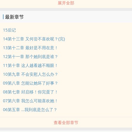
展开全部
也很喜欢道歉...
*******************************
最新章节
「我有可能喜欢上她吗？」
「不可能吧！」
15后记
*******************************
14第十三章 又何尝不喜欢呢？(完)
「欸，妳为什么一直帮我？」我问眼前的女孩。
13第十二章 最好是不用在意！
「…啊，对、对不起，如果造成你的困扰…」
12第十一章 那个她到底是谁？
「不会造成我的困扰。」
「那、那就好…」
11第十章 这人越看越不顺眼！
「所以，妳就一直这样帮我吧。」
10第九章 不会安慰人怎么办？
「啊？」
09第八章 怎能让她坏了好事？
「妳没有选择。」
08第七章 邱启移！你完蛋了！
「…好吧…」
07第六章 我怎么可能喜欢她！
***********作者的前记***********
呃…这是寓飞的第一本作品，请各位前辈多多指教！
06第五章 …我到底是怎么了？
也请观看的读者也多多给予建议呀~
查看全部章节
再来，就是和读者说一下，因为寓飞是学生，并不是每天都很有空，
本人超会拖稿。