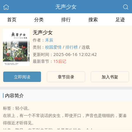
无声少女
首页
分类
排行
搜索
足迹
无声少女
作者：
禾辰
类别：
校园爱情
/
排行榜
/
连载
2025-06-16 12:02:42
更新时间：
最新章节：
15后记
立即阅读
章节目录
加入书架
内容简介
标签：轻小说。
在班上，有一个不常说话的女生，即使开口，声音也是细细的，要凑
得很近才听得见。
她像一阵风，来无影去无踪，总是喜欢独自一个人。