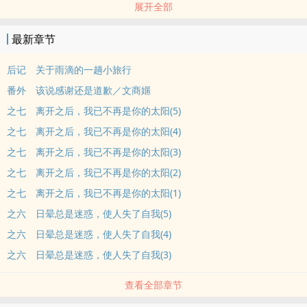
展开全部
已经为彼此定型的我们还妄想着什么都不会变，
但当意识到隔阂渐渐加深时，我已经连一点挣扎的力气都不剩余。
最新章节
曾几何时你温柔的触碰已成为我最恐惧的物事，
担心着这种情感是怜悯，害怕着再次陷入后又开始了无法自拔，
后记 关于雨滴的一趟小旅行
更不想在我又开始需要你的时候，得到的是心痛的答案。
番外 该说感谢还是道歉／文商嫟
就算到了最后，我们终于确定彼此的心跳归属，
之七 离开之后，我已不再是你的太阳(5)
那也永远只能是一种温存，一道停留在心口里的缺。
之七 离开之后，我已不再是你的太阳(4)
太过犹豫的当下，我们都已经失去了拥有幸福的权利。
而在滑经伞面的流年之中，伤害我最深的是那难以止住的泪水。
之七 离开之后，我已不再是你的太阳(3)
____________________________________________________________
之七 离开之后，我已不再是你的太阳(2)
Chapter
之七 离开之后，我已不再是你的太阳(1)
之一 自伞面滑落，漾起一片蔚蓝
之六 日晕总是迷惑，使人失了自我(5)
人生只能回头看、不能回头走，所以你也没必要站在原地等她。就想
之六 日晕总是迷惑，使人失了自我(4)
着往前走她一样能追得上你就好。
之二 成双日光的照耀，催化温暖行进
之六 日晕总是迷惑，使人失了自我(3)
成双的太阳不清楚会不会太过刺眼，不过可以肯定的是能够催化温
查看全部章节
暖，融去心中的冰霜。
之三 晴天过于残忍，只得收起了伞