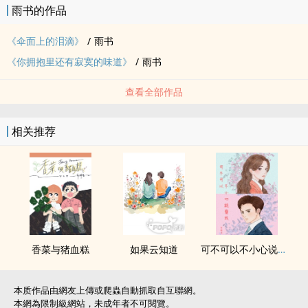
雨书的作品
属于你的日光太过于耀眼，我们之间没有承诺，而回忆里的伞也就只
能被尘封。
《伞面上的泪滴》
/
雨书
之四 阴霾掩空，不留些许霁色
《你拥抱里还有寂寞的味道》
/
雨书
这次离去太过于孤独，左胸膛很痛很伤，像是掩盖了浓厚的乌云层。
之五 凭借水循环，绕回一个规律
查看全部作品
属于我的水循环的时间原来这么长，但我已经不愿意再回望过去。拥
有这样的结晶已经足够完美。
相关推荐
之六 日晕总是迷惑，使人失了自我
日晕逶迤出的层叠光圈始终仅是虚幻中的亮影，不切实际却让人愿意
执着的相信。
之七 离开之后，我已不再是你的太阳
当初的青涩已成了过去，你终究只有一个太阳，而我早已明了那不会
是我的位置。
番外 该说感谢还是道歉／文商嫟
香菜与猪血糕
如果云知道
可不可以不小心说爱我
妳的存在于我而言是一种机遇，而我打自内心的希望妳能够幸福。
番外 我所以为的永远／张颂怀（特别收录于实体书）
我许诺了妳一个永远，只是却在没有妳的寂寞深夜里违约了。
本质作品由網友上傳或爬蟲自動抓取自互聯網。
本網為限制級網站，未成年者不可閱覽。
后记 关于雨滴的一趟小旅行