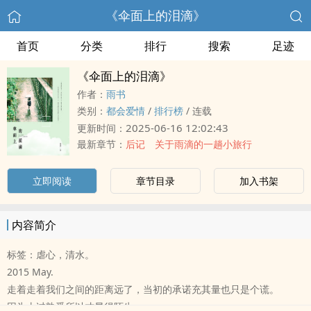
《伞面上的泪滴》
首页
分类
排行
搜索
足迹
《伞面上的泪滴》
作者：
雨书
类别：
都会爱情
/
排行榜
/
连载
2025-06-16 12:02:43
更新时间：
最新章节：
后记 关于雨滴的一趟小旅行
立即阅读
章节目录
加入书架
内容简介
标签：虐心，清水。
2015 May.
走着走着我们之间的距离远了，当初的承诺充其量也只是个谎。
因为太过熟悉所以才显得陌生，