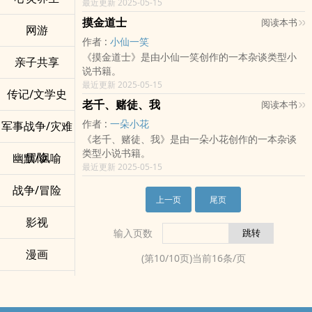
最近更新 2025-05-15
摸金道士
阅读本书
网游
作者 :
小仙一笑
《摸金道士》是由小仙一笑创作的一本杂谈类型小
亲子共享
说书籍。
最近更新 2025-05-15
传记/文学史
老千、赌徒、我
阅读本书
作者 :
一朵小花
军事战争/灾难
《老千、赌徒、我》是由一朵小花创作的一本杂谈
类型小说书籍。
冒险
幽默/讽喻
最近更新 2025-05-15
战争/冒险
上一页
尾页
影视
输入页数
漫画
(第
10
/
10
页)当前
16
条/页