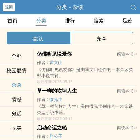
分类 - 杂谈
返回
首页
分类
排行
搜索
足迹
默认
完本
仿佛听见说爱你
阅读本书
全部
作者 :
霍文山
《仿佛听见说爱你》是由霍文山创作的一本杂谈类
校园爱情
型小说书籍。
最近更新 2025-05-15
杂谈
草一样的坎坷人生
阅读本书
情感
作者 :
微光尘
《草一样的坎坷人生》是由微光尘创作的一本杂谈
类型小说书籍。
鬼话
最近更新 2025-05-15
启动命运之轮
耽美
阅读本书
作者 :
胖公子